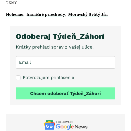
TÉMY
Hohenau
,
hraničné priechody
,
Moravský Svätý Ján
Odoberaj Týdeň_Záhorí
Krátky prehľad správ z vašej ulice.
Potvrdzujem prihlásenie
Chcem odoberať Týdeň_Záhorí