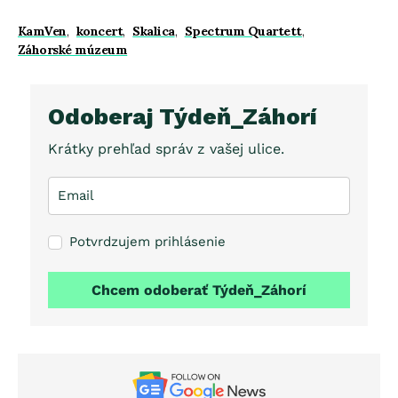
KamVen
,
koncert
,
Skalica
,
Spectrum Quartett
,
Záhorské múzeum
Odoberaj Týdeň_Záhorí
Krátky prehľad správ z vašej ulice.
Potvrdzujem prihlásenie
Chcem odoberať Týdeň_Záhorí