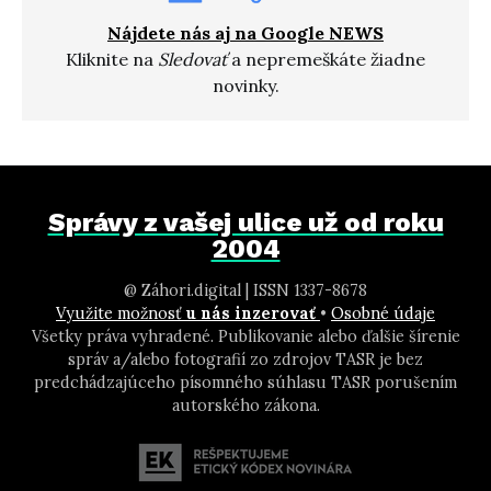
Nájdete nás aj na Google NEWS
Kliknite na
Sledovať
a nepremeškáte žiadne
novinky.
Správy z vašej ulice už od roku
2004
@ Záhori.digital | ISSN 1337-8678
Využite možnosť
u nás inzerovať
•
Osobné údaje
Všetky práva vyhradené. Publikovanie alebo ďalšie šírenie
správ a/alebo fotografií zo zdrojov TASR je bez
predchádzajúceho písomného súhlasu TASR porušením
autorského zákona.