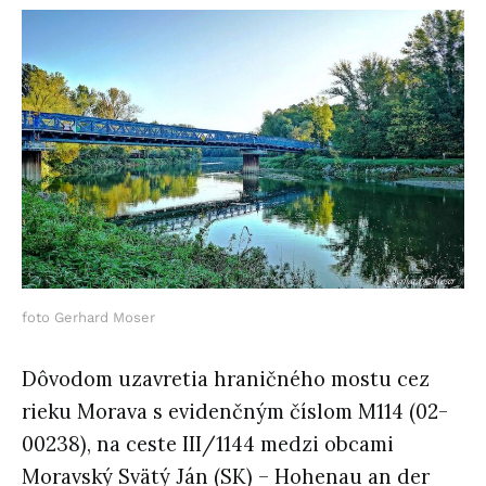
foto Gerhard Moser
Dôvodom uzavretia hraničného mostu cez
rieku Morava s evidenčným číslom M114 (02-
00238), na ceste III/1144 medzi obcami
Moravský Svätý Ján (SK) – Hohenau an der