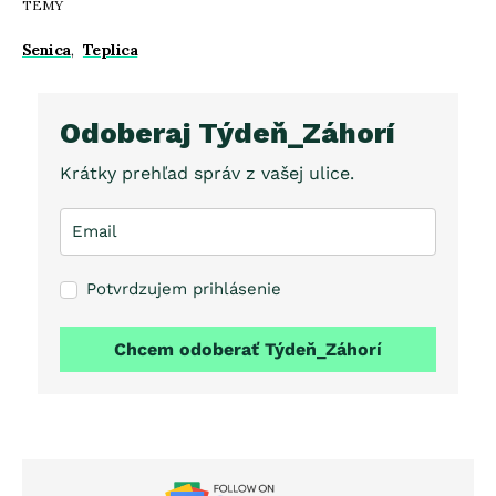
TÉMY
Senica
,
Teplica
Odoberaj Týdeň_Záhorí
Krátky prehľad správ z vašej ulice.
Potvrdzujem prihlásenie
Chcem odoberať Týdeň_Záhorí