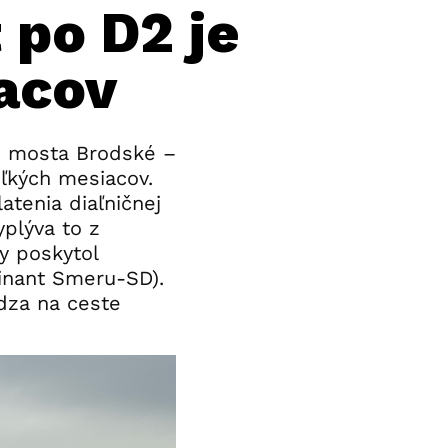
 po D2 je
acov
o mosta Brodské –
oľkých mesiacov.
tenia diaľničnej
yplýva to z
y poskytol
inant Smeru-SD).
dza na ceste