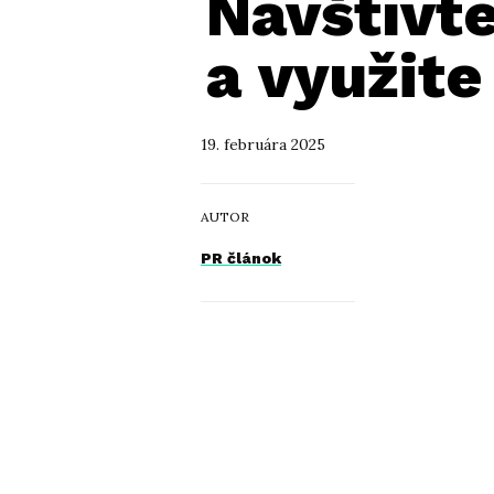
Navštívt
a využit
19. februára 2025
AUTOR
PR článok
TÉMY
McDonald’s