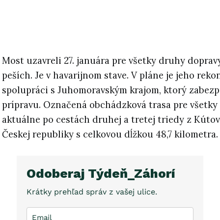
Most uzavreli 27. januára pre všetky druhy dopravy
peších. Je v havarijnom stave. V pláne je jeho reko
spolupráci s Juhomoravským krajom, ktorý zabezp
prípravu. Označená obchádzková trasa pre všetky 
aktuálne po cestách druhej a tretej triedy z Kútov
Českej republiky s celkovou dĺžkou 48,7 kilometra.
Odoberaj Týdeň_Záhorí
Krátky prehľad správ z vašej ulice.