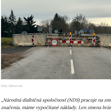
foto Záhorí.sk
„Národná diaľničná spoločnosť (NDS) pracuje na z
značenia, máme vypočítané náklady. Len zmena brán