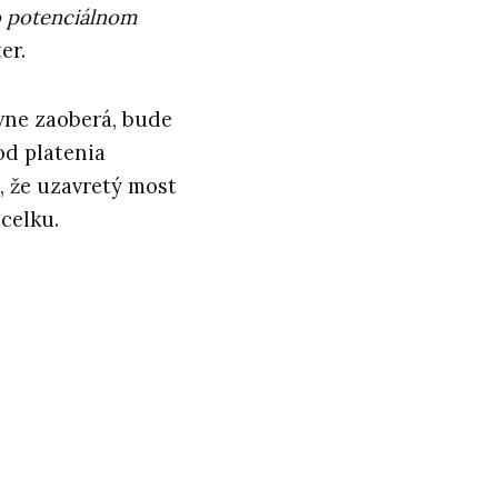
o potenciálnom
er.
ívne zaoberá, bude
od platenia
, že uzavretý most
celku.