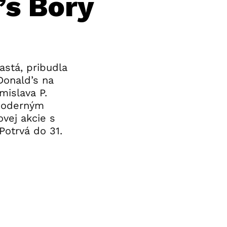
’s Bory
u
astá, pribudla
Donald’s na
mislava P.
 moderným
ovej akcie s
otrvá do 31.