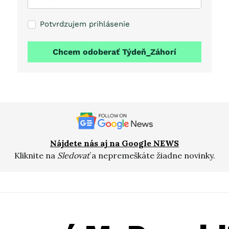
Potvrdzujem prihlásenie
Chcem odoberať Týdeň_Záhorí
Nájdete nás aj na Google NEWS
Kliknite na
Sledovať
a nepremeškáte žiadne novinky.