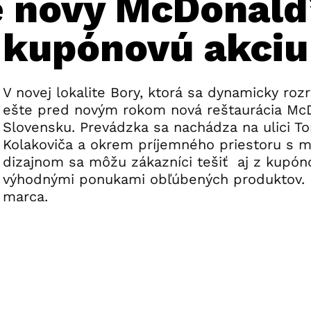
e nový McDonald
e kupónovú akci
V novej lokalite Bory, ktorá sa dynamicky rozr
ešte pred novým rokom nová reštaurácia Mc
Slovensku. Prevádzka sa nachádza na ulici To
Kolakoviča a okrem príjemného priestoru s
dizajnom sa môžu zákazníci tešiť
aj z kupón
výhodnými ponukami obľúbených produktov. P
marca.