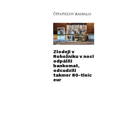
ČITATEĽOV ZAUJALO
Zlodeji v
Rohožníku v noci
odpálili
bankomat,
odcudzili
takmer 80-tisíc
eur