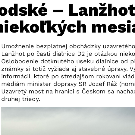
odské – Lanžhot
niekoľkých mesi
Umožnenie bezplatnej obchádzky uzavretéh
Lanžhot po časti diaľnice D2 je otázkou niek
Oslobodenie dotknutého úseku diaľnice od pla
známky si totiž vyžiada aj stavebné úpravy. V
informácií, ktoré po stredajšom rokovaní vlád
médiám minister dopravy SR Jozef Ráž (nom
Uzavretý most na hranici s Českom sa nachá
druhej triedy.