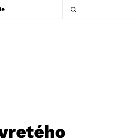
ie
vretého