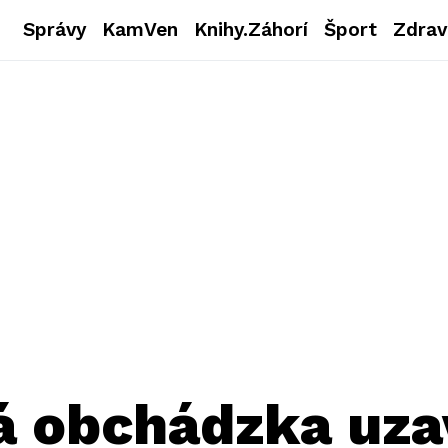
Správy
KamVen
Knihy.Záhorí
Šport
Zdrav
á obchádzka uza