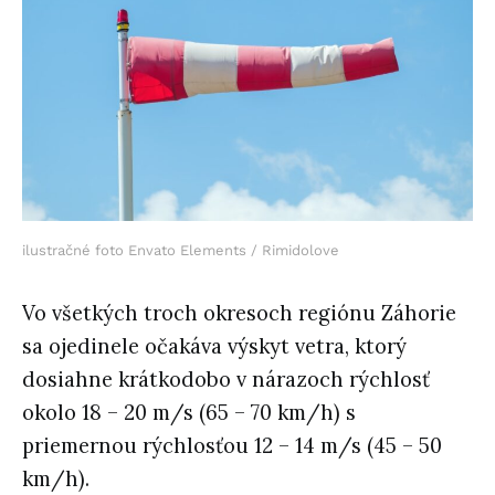
ilustračné foto Envato Elements / Rimidolove
Vo všetkých troch okresoch regiónu Záhorie
sa ojedinele očakáva výskyt vetra, ktorý
dosiahne krátkodobo v nárazoch rýchlosť
okolo 18 – 20 m/s (65 – 70 km/h) s
priemernou rýchlosťou 12 – 14 m/s (45 – 50
km/h).