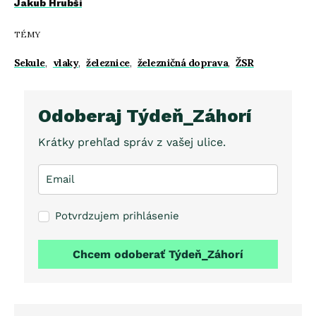
Jakub Hrubši
TÉMY
Sekule
,
vlaky
,
železnice
,
železničná doprava
,
ŽSR
Odoberaj Týdeň_Záhorí
Krátky prehľad správ z vašej ulice.
Potvrdzujem prihlásenie
Chcem odoberať Týdeň_Záhorí