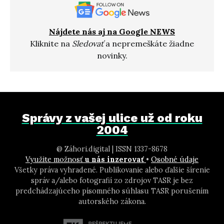
Nájdete nás aj na Google NEWS
Kliknite na
Sledovať
a nepremeškáte žiadne
novinky.
Správy z vašej ulice už od roku
2004
@ Záhori.digital | ISSN 1337-8678
Využite možnosť
u nás inzerovať
•
Osobné údaje
Všetky práva vyhradené. Publikovanie alebo ďalšie šírenie
správ a/alebo fotografií zo zdrojov TASR je bez
predchádzajúceho písomného súhlasu TASR porušením
autorského zákona.