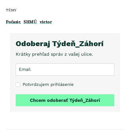
TÉMY
Počasie
,
SHMÚ
,
vietor
Odoberaj Týdeň_Záhorí
Krátky prehľad správ z vašej ulice.
Potvrdzujem prihlásenie
Chcem odoberať Týdeň_Záhorí