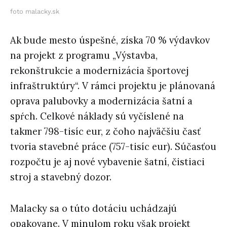
foto malacky.sk
Ak bude mesto úspešné, získa 70 % výdavkov
na projekt z programu „Výstavba,
rekonštrukcie a modernizácia športovej
infraštruktúry“. V rámci projektu je plánovaná
oprava palubovky a modernizácia šatní a
spŕch. Celkové náklady sú vyčíslené na
takmer 798-tisíc eur, z čoho najväčšiu časť
tvoria stavebné práce (757-tisíc eur). Súčasťou
rozpočtu je aj nové vybavenie šatní, čistiaci
stroj a stavebný dozor.
Malacky sa o túto dotáciu uchádzajú
opakovane. V minulom roku však projekt