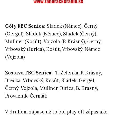
Góly FBC Senica:
Sládek (Němec), Černý
(Gergel), Sládek (Němec), Sládek (Černý),
Mullner (Košút), Vojzola (P. Krásný), Černý,
Vrbovský (Jurica), Košút, Vrbovský, Němec
(Vojzola)
Zostava FBC Senica:
T. Zelenka, P. Krásný,
Brečka, Vrbovský, Košút, Sládek, Gergel,
Černý, Vojzola, Mullner, Jurica, B. Krásný,
Provazník, Čermák
V druhom zápase už to bol play off zápas ako