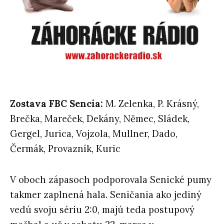
Zostava FBC Sencia:
M. Zelenka, P. Krásný,
Brečka, Mareček, Dekány, Němec, Sládek,
Gergel, Jurica, Vojzola, Mullner, Dado,
Čermák, Provazník, Kuric
V oboch zápasoch podporovala Senické pumy
takmer zaplnená hala. Seničania ako jediný
vedú svoju sériu 2:0, majú teda postupový