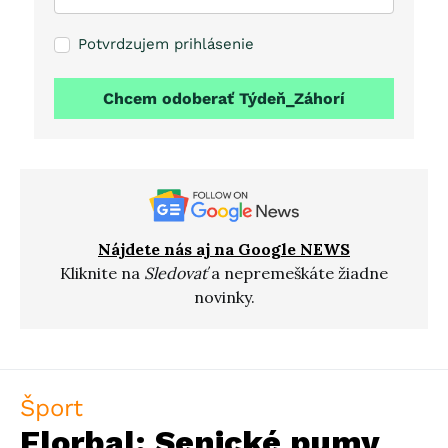
Potvrdzujem prihlásenie
Chcem odoberať Týdeň_Záhorí
Nájdete nás aj na Google NEWS
Kliknite na
Sledovať
a nepremeškáte žiadne
novinky.
Šport
Florbal: Senické pumy