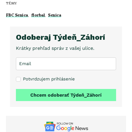
TÉMY
FBC Senica
,
florbal
,
Senica
Odoberaj Týdeň_Záhorí
Krátky prehľad správ z vašej ulice.
Potvrdzujem prihlásenie
Chcem odoberať Týdeň_Záhorí