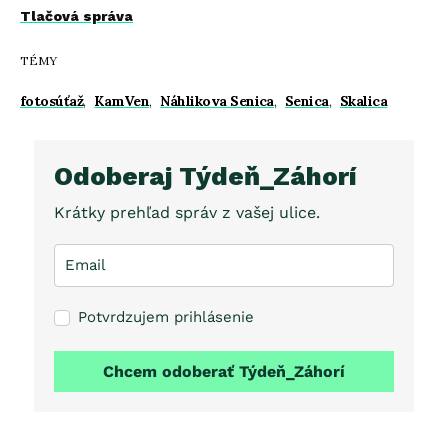
Tlačová správa
TÉMY
fotosúťaž
,
KamVen
,
Náhlikova Senica
,
Senica
,
Skalica
Odoberaj Týdeň_Záhorí
Krátky prehľad správ z vašej ulice.
Potvrdzujem prihlásenie
Chcem odoberať Týdeň_Záhorí