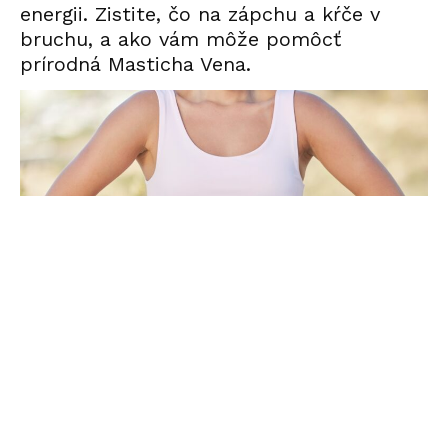
energii. Zistite, čo na zápchu a kŕče v
bruchu, a ako vám môže pomôcť
prírodná Masticha Vena.
Trávenie je jeden z najdôležitejších procesov
v našom tele. Ak tráviaci systém nefunguje