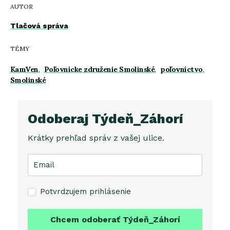
AUTOR
Tlačová správa
TÉMY
KamVen
,
Poľovnícke združenie Smolinské
,
poľovníctvo
,
Smolinské
Odoberaj Týdeň_Záhorí
Krátky prehľad správ z vašej ulice.
Potvrdzujem prihlásenie
Chcem odoberať Týdeň_Záhorí