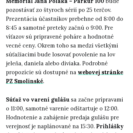
Memoriál Jána Poláka – Parkúr 100
bude
pozostávať zo štyroch sérií po 25 terčov.
Prezentácia účastníkov prebehne od 8:00 do
8:45 a samotné preteky začnú o 9:00. Pre
víťazov sú pripravené poháre a hodnotné
vecné ceny. Okrem toho sa medzi všetkými
súťažiacimi bude losovať povolenie na lov
jeleňa, daniela alebo diviaka. Podrobné
propozície sú dostupné na
webovej stránke
PZ Smolinské
.
Súťaž vo varení gulášu
sa začne prípravami
o 11:00, samotné varenie odštartuje o 12:00.
Hodnotenie a zahájenie predaja gulášu pre
verejnosť je naplánované na 15:30.
Prihlášky