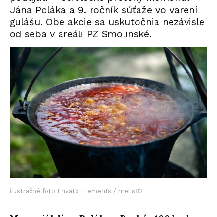
Jána Poláka a 9. ročník súťaže vo varení
gulášu. Obe akcie sa uskutočnia nezávisle
od seba v areáli PZ Smolinské.
ilustračné foto Envato Elements / melis82