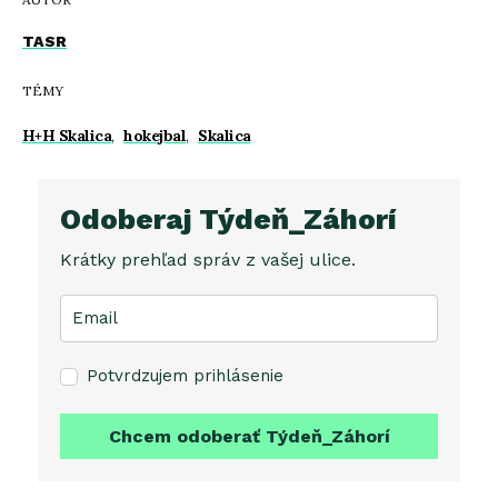
TASR
TÉMY
H+H Skalica
,
hokejbal
,
Skalica
Odoberaj Týdeň_Záhorí
Krátky prehľad správ z vašej ulice.
Potvrdzujem prihlásenie
Chcem odoberať Týdeň_Záhorí