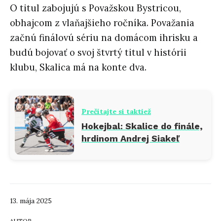
O titul zabojujú s Považskou Bystricou,
obhajcom z vlaňajšieho ročníka. Považania
začnú finálovú sériu na domácom ihrisku a
budú bojovať o svoj štvrtý titul v histórii
klubu,
Skalica
má na konte dva.
Prečítajte si taktiež
Hokejbal: Skalice do finále,
hrdinom Andrej Siakeľ
13. mája 2025
AUTOR