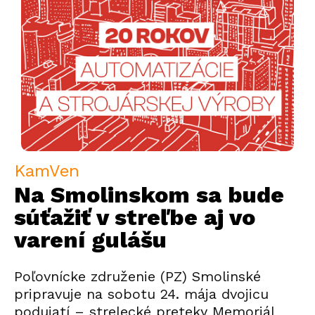
KamVen
Na Smolinskom sa bude
súťažiť v streľbe aj vo
varení gulášu
Poľovnícke združenie (PZ) Smolinské
pripravuje na sobotu 24. mája dvojicu
podujatí – strelecké preteky Memoriál