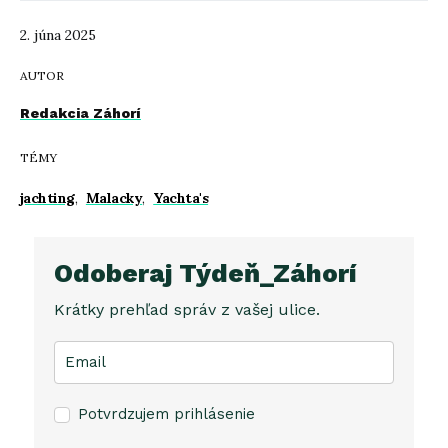
2. júna 2025
AUTOR
Redakcia Záhorí
TÉMY
jachting
,
Malacky
,
Yachta's
Odoberaj Týdeň_Záhorí
Krátky prehľad správ z vašej ulice.
Potvrdzujem prihlásenie