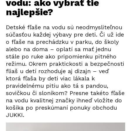
vodu: ako vybrať tie
najlepšie?
Detské fľaše na vodu sú neodmysliteľnou
súčasťou každej výbavy pre deti. Či už ide
o fľaše na prechádzku v parku, do školy
alebo na doma – oplatí sa mať jednu
stále po ruke ako pripomienku pitného
režimu. Okrem praktickosti a bezpečnosti
fliaš u detí rozhoduje aj dizajn – veď
ktorá fľaša by deti viac lákala k
pravidelnému pitiu ako tá s pandou,
sovičkou či sloníkom? Presne takéto fľaše
na vodu kvalitnej značky ihneď vložíte do
košíka po preskúmaní ponuky obchodu
JUKKI.