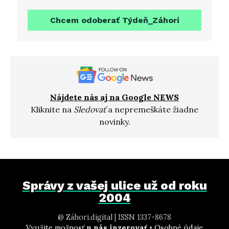
Chcem odoberať Týdeň_Záhorí
Nájdete nás aj na Google NEWS
Kliknite na
Sledovať
a nepremeškáte žiadne
novinky.
Správy z vašej ulice už od roku
2004
@ Záhori.digital | ISSN 1337-8678
Využite možnosť
u nás inzerovať
•
Osobné údaje