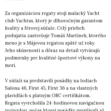
Za organizáciou regaty stojí malacký Yacht
club Yachtas, ktorý je dlhoročným garantom
kvality a férovej súťaže. Celý priebeh
podujatia zastrešuje Tomáš Martínek, ktorého
meno je s Májovou regatou späté už roky.
Jeho skúsenosti a dôraz na detail vytvárajú
podmienky pre kvalitné športové výkony na
mori.
V súťaži sa predstavili posádky na lodiach
Salona 46, First 45, First 36 a na vlastných
plavidlách s platným ORC certifikátom.
Regata vyvrcholila 24-hodinovou navigačnou
rozjazdou, počas ktorej posádky preplávali až