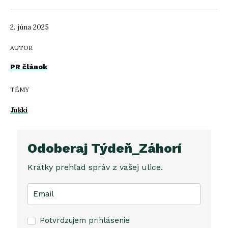
2. júna 2025
AUTOR
PR článok
TÉMY
Jukki
Odoberaj Týdeň_Záhorí
Krátky prehľad správ z vašej ulice.
Potvrdzujem prihlásenie