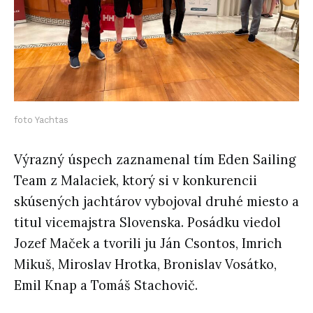
foto Yachtas
Výrazný úspech zaznamenal tím
Eden Sailing
Team z Malaciek
, ktorý si v konkurencii
skúsených jachtárov vybojoval
druhé miesto
a
titul vicemajstra Slovenska. Posádku viedol
Jozef Maček a tvorili ju Ján Csontos, Imrich
Mikuš, Miroslav Hrotka, Bronislav Vosátko,
Emil Knap a Tomáš Stachovič.