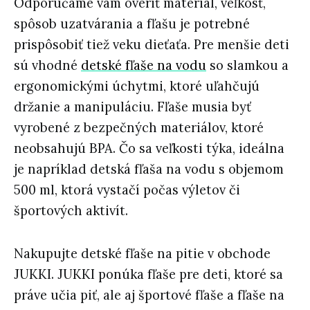
Odporúčame vám overiť materiál, veľkosť,
spôsob uzatvárania a fľašu je potrebné
prispôsobiť tiež veku dieťaťa. Pre menšie deti
sú vhodné
detské fľaše na vodu
so slamkou a
ergonomickými úchytmi, ktoré uľahčujú
držanie a manipuláciu. Fľaše musia byť
vyrobené z bezpečných materiálov, ktoré
neobsahujú BPA. Čo sa veľkosti týka, ideálna
je napríklad detská fľaša na vodu s objemom
500 ml, ktorá vystačí počas výletov či
športových aktivít.
Nakupujte detské fľaše na pitie v obchode
JUKKI. JUKKI ponúka fľaše pre deti, ktoré sa
práve učia piť, ale aj športové fľaše a fľaše na