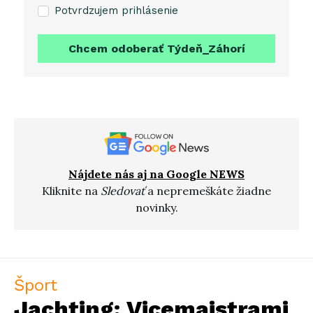
Potvrdzujem prihlásenie
Chcem odoberať Týdeň_Záhorí
Nájdete nás aj na Google NEWS
Kliknite na
Sledovať
a nepremeškáte žiadne
novinky.
Šport
Jachting: Vicemajstrami