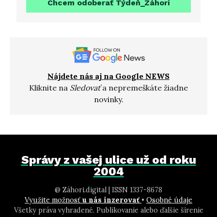
Chcem odoberať Týdeň_Záhorí
Nájdete nás aj na Google NEWS
Kliknite na
Sledovať
a nepremeškáte žiadne
novinky.
Správy z vašej ulice už od roku
2004
@ Záhori.digital | ISSN 1337-8678
Využite možnosť
u nás inzerovať
•
Osobné údaje
Všetky práva vyhradené. Publikovanie alebo ďalšie šírenie