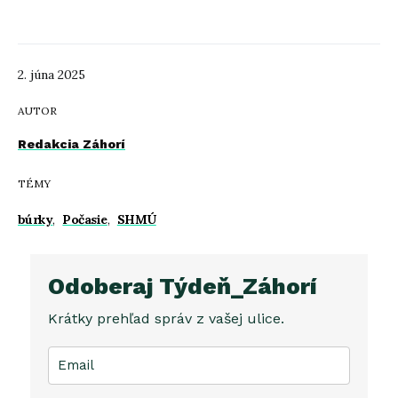
2. júna 2025
AUTOR
Redakcia Záhorí
TÉMY
búrky
,
Počasie
,
SHMÚ
Odoberaj Týdeň_Záhorí
Krátky prehľad správ z vašej ulice.