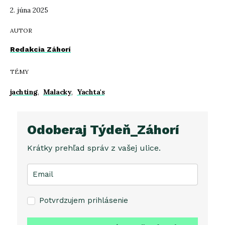
2. júna 2025
AUTOR
Redakcia Záhorí
TÉMY
jachting
,
Malacky
,
Yachta's
Odoberaj Týdeň_Záhorí
Krátky prehľad správ z vašej ulice.
Potvrdzujem prihlásenie