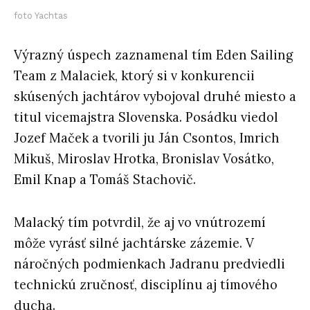
foto Yachtas
Výrazný úspech zaznamenal tím
Eden Sailing
Team z Malaciek
, ktorý si v konkurencii
skúsených jachtárov vybojoval
druhé miesto
a
titul vicemajstra Slovenska. Posádku viedol
Jozef Maček a tvorili ju Ján Csontos, Imrich
Mikuš, Miroslav Hrotka, Bronislav Vosátko,
Emil Knap a Tomáš Stachovič.
Malacký tím potvrdil, že aj vo vnútrozemí
môže vyrásť silné jachtárske zázemie. V
náročných podmienkach Jadranu predviedli
technickú zručnosť, disciplínu aj tímového
ducha.