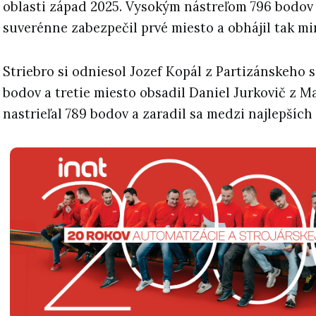
oblasti západ 2025. Vysokým nástreľom 796 bodov
suverénne zabezpečil prvé miesto a obhájil tak mi
Striebro si odniesol Jozef Kopál z Partizánskeho 
bodov a tretie miesto obsadil Daniel Jurkovič z Ma
nastrieľal 789 bodov a zaradil sa medzi najlepších 