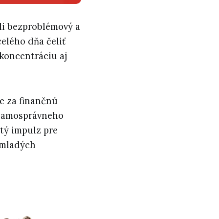
li bezproblémový a
celého dňa čeliť
koncentráciu aj
ie za finančnú
 samosprávneho
itý impulz pre
e mladých