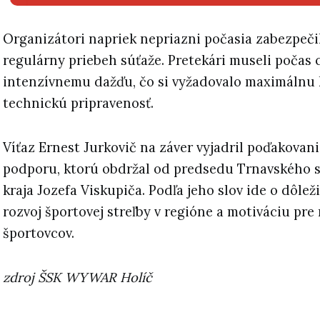
Organizátori napriek nepriazni počasia zabezpeči
regulárny priebeh súťaže. Pretekári museli počas 
intenzívnemu dažďu, čo si vyžadovalo maximálnu 
technickú pripravenosť.
Víťaz Ernest Jurkovič na záver vyjadril poďakovan
podporu, ktorú obdržal od predsedu Trnavského
kraja Jozefa Viskupiča. Podľa jeho slov ide o dôlež
rozvoj športovej streľby v regióne a motiváciu pr
športovcov.
zdroj ŠSK WYWAR Holíč