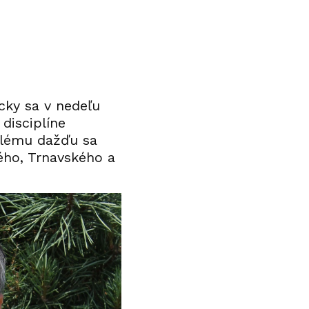
cky sa v nedeľu
 disciplíne
alému dažďu sa
kého, Trnavského a