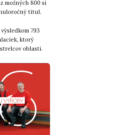
 z možných 800 si
nuloročný titul.
s výsledkom 793
laciek, ktorý
strelcov oblasti.