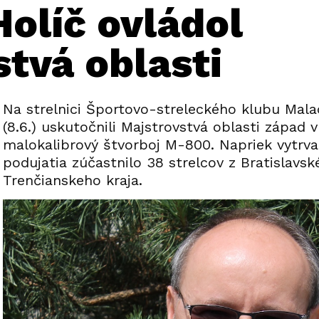
líč ovládol
tvá oblasti
Na strelnici Športovo-streleckého klubu Mala
(8.6.) uskutočnili Majstrovstvá oblasti západ v
malokalibrový štvorboj M-800. Napriek vytrv
podujatia zúčastnilo 38 strelcov z Bratislavs
Trenčianskeho kraja.