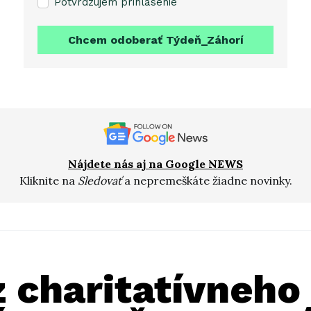
Potvrdzujem prihlásenie
Chcem odoberať Týdeň_Záhorí
Nájdete nás aj na Google NEWS
Kliknite na
Sledovať
a nepremeškáte žiadne novinky.
z charitatívneho