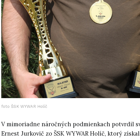
foto ŠSK WYWAR Holíč
V mimoriadne náročných podmienkach potvrdil s
Ernest Jurkovič zo ŠSK WYWAR Holíč, ktorý získal 