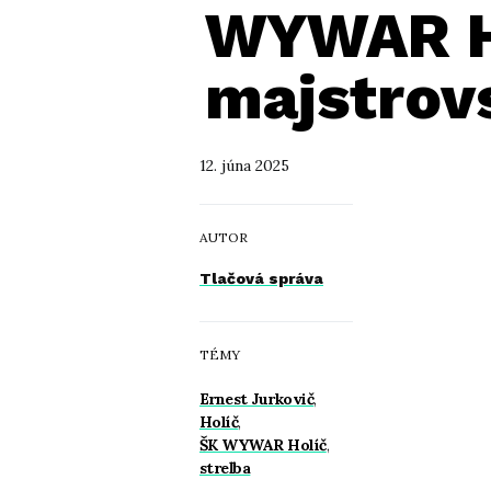
WYWAR Ho
majstrovs
12. júna 2025
AUTOR
Tlačová správa
TÉMY
Ernest Jurkovič
,
Holíč
,
ŠK WYWAR Holíč
,
streľba