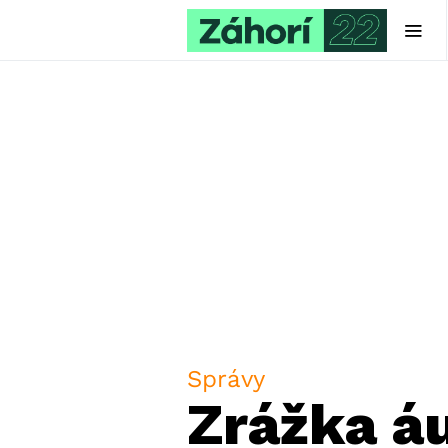
Správy
Zrážka áu