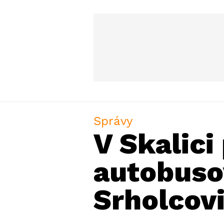
Správy
V Skalic
autobuso
Srholcov