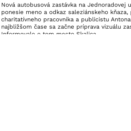
Nová autobusová zastávka na Jednoradovej uli
ponesie meno a odkaz saleziánskeho kňaza, p
charitatívneho pracovníka a publicistu Antona
najbližšom čase sa začne príprava vizuálu za
Informovalo o tom mesto Skalica.