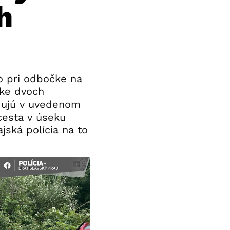
h
o pri odbočke na
žke dvoch
adujú v uvedenom
 cesta v úseku
jská polícia na to