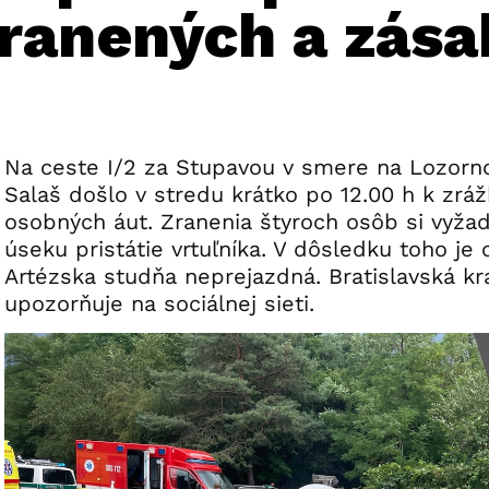
zranených a zása
Na ceste I/2 za Stupavou v smere na Lozorn
Salaš došlo v stredu krátko po 12.00 h k zrá
osobných áut. Zranenia štyroch osôb si vyž
úseku pristátie vrtuľníka. V dôsledku toho je
Artézska studňa neprejazdná. Bratislavská kra
upozorňuje na sociálnej sieti.