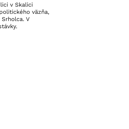
ci v Skalici
olitického väzňa,
 Srholca. V
stávky.