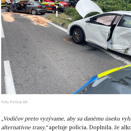
foto Polícia SR
„Vodičov preto vyzývame, aby sa danému úseku vyhli 
alternatívne trasy,“
apeluje polícia. Doplnila, že al