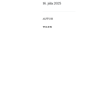
16. júla 2025
AUTOR
TASR
TÉMY
Anton Srholec
,
Skalica