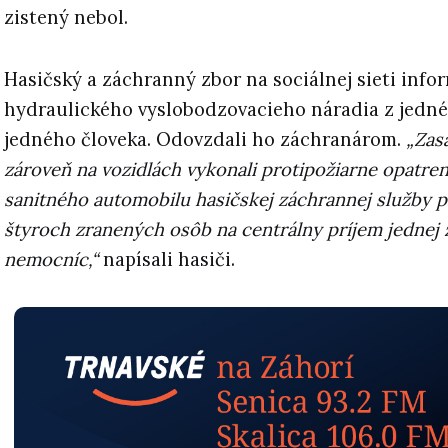
zistený nebol.
Hasičský a záchranný zbor na sociálnej sieti inf
hydraulického vyslobodzovacieho náradia z jednéh
jedného človeka. Odovzdali ho záchranárom.
„Zasa
zároveň na vozidlách vykonali protipožiarne opatren
sanitného automobilu hasičskej záchrannej služby p
štyroch zranených osôb na centrálny príjem jednej 
nemocníc,“
napísali hasiči.