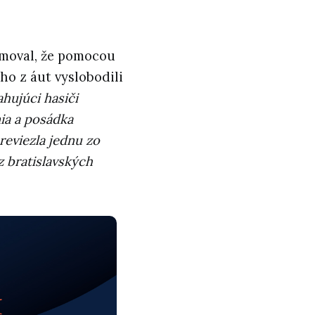
ormoval, že pomocou
o z áut vyslobodili
hujúci hasiči
ia a posádka
reviezla jednu zo
z bratislavských