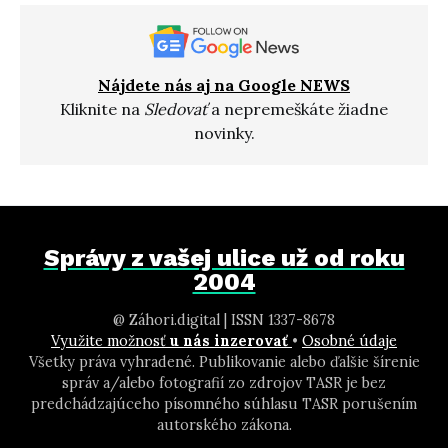
Nájdete nás aj na Google NEWS
Kliknite na
Sledovať
a nepremeškáte žiadne
novinky.
Správy z vašej ulice už od roku
2004
@ Záhori.digital | ISSN 1337-8678
Využite možnosť
u nás inzerovať
•
Osobné údaje
Všetky práva vyhradené. Publikovanie alebo ďalšie šírenie
správ a/alebo fotografií zo zdrojov TASR je bez
predchádzajúceho písomného súhlasu TASR porušením
autorského zákona.