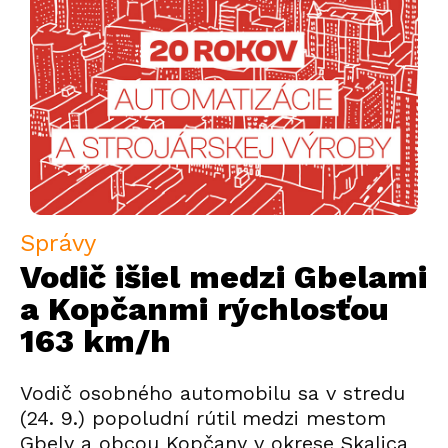
Správy
Vodič išiel medzi Gbelami
a Kopčanmi rýchlosťou
163 km/h
Vodič osobného automobilu sa v stredu
(24. 9.) popoludní rútil medzi mestom
Gbely a obcou Kopčany v okrese Skalica