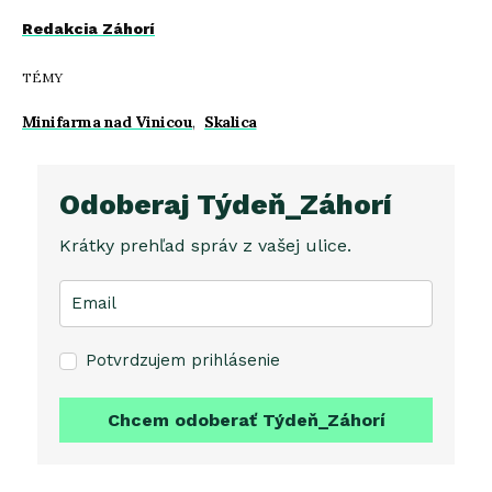
Redakcia Záhorí
TÉMY
Minifarma nad Vinicou
,
Skalica
Odoberaj Týdeň_Záhorí
Krátky prehľad správ z vašej ulice.
Potvrdzujem prihlásenie
Chcem odoberať Týdeň_Záhorí