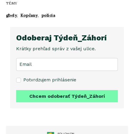
TÉMY
gbely
,
Kopčany
,
polícia
Odoberaj Týdeň_Záhorí
Krátky prehľad správ z vašej ulice.
Potvrdzujem prihlásenie
Chcem odoberať Týdeň_Záhorí