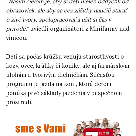
„Naším cieľom je, aby si deti nielen oddýchli od
obrazoviek, ale aby sa cez zážitky naučili starať
o živé tvory, spolupracovať a užiť si čas v
prírode,“
uviedli organizátori z Minifarmy nad
vinicou.
Deti sa počas krúžku venujú starostlivosti o
kozy, ovce, králiky či koníky, ale aj farmárskym
úlohám a tvorivým dielničkám. Súčasťou
programu je jazda na koni, ktorá deťom
ponúka prvé základy jazdenia v bezpečnom
prostredí.