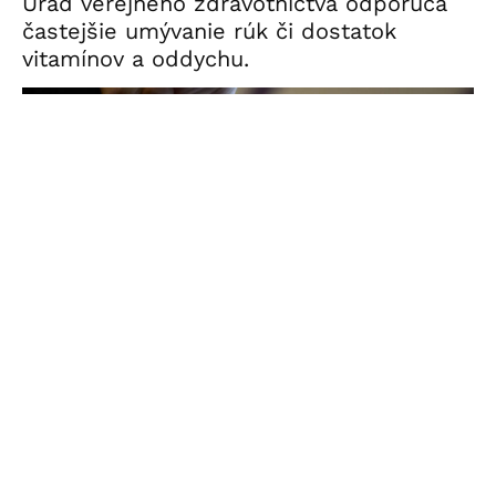
Úrad verejného zdravotníctva odporúča
častejšie umývanie rúk či dostatok
vitamínov a oddychu.
Ilustračný obrázok (zdroj: TASR / Jaroslav Novák)
„Tieto nákazy sú prenášané vzdušnou cestou.