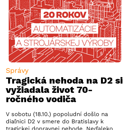
Správy
Tragická nehoda na D2 si
vyžiadala život 70-
ročného vodiča
V sobotu (18.10.) popoludní došlo na
diaľnici D2 v smere do Bratislavy k
tragickej dopravnej nehode. Neďaleko