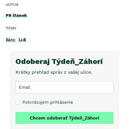
AUTOR
PR článok
TÉMY
Kúty
,
Lidl
Odoberaj Týdeň_Záhorí
Krátky prehľad správ z vašej ulice.
Potvrdzujem prihlásenie
Chcem odoberať Týdeň_Záhorí