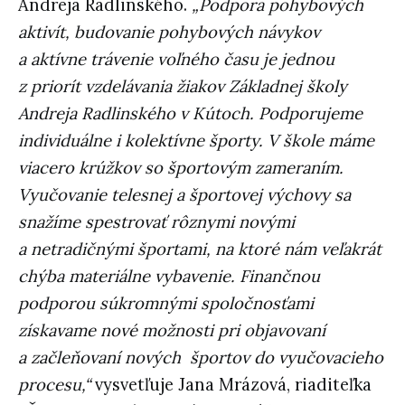
Andreja Radlinského.
„Podpora pohybových
aktivít, budovanie pohybových návykov
a aktívne trávenie voľného času je jednou
z priorít vzdelávania žiakov Základnej školy
Andreja Radlinského v Kútoch. Podporujeme
individuálne i kolektívne športy. V škole máme
viacero krúžkov so športovým zameraním.
Vyučovanie telesnej a športovej výchovy sa
snažíme spestrovať rôznymi novými
a netradičnými športami, na ktoré nám veľakrát
chýba materiálne vybavenie. Finančnou
podporou súkromnými spoločnosťami
získavame nové možnosti pri objavovaní
a začleňovaní nových športov do vyučovacieho
procesu,“
vysvetľuje Jana Mrázová, riaditeľka