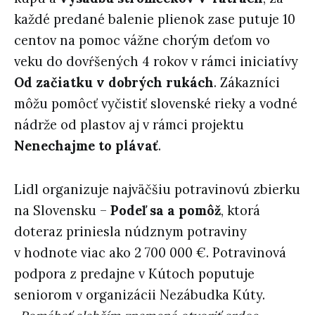
každé predané balenie plienok zase putuje 10
centov na pomoc vážne chorým deťom vo
veku do dovŕšených 4 rokov v rámci iniciatívy
Od začiatku v dobrých rukách
. Zákazníci
môžu pomôcť vyčistiť slovenské rieky a vodné
nádrže od plastov aj v rámci projektu
Nenechajme to plávať
.
Lidl organizuje najväčšiu potravinovú zbierku
na Slovensku –
Podeľ sa a pomôž
, ktorá
doteraz priniesla núdznym potraviny
v hodnote viac ako 2 700 000 €. Potravinová
podpora z predajne v Kútoch poputuje
seniorom v organizácii Nezábudka Kúty.