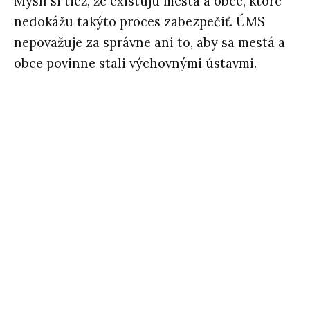
Myslí si tiež, že existujú mestá a obce, ktoré
nedokážu takýto proces zabezpečiť. ÚMS
nepovažuje za správne ani to, aby sa mestá a
obce povinne stali výchovnými ústavmi.