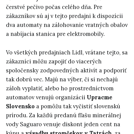
čerstvé pečivo počas celého dňa. Pre
zákazníkov sú aj v tejto predajni k dispozícii
dva automaty na zálohovanie vratných obalov
a nabíjacia stanica pre elektromobily.
Vo všetkých predajniach Lidl, vrátane tejto, sa
zákazníci môžu zapojiť do viacerých
spoločensky zodpovedných aktivít a podporiť
tak dobrú vec. Majú na výber, či si nechajú
záloh vyplatiť, alebo ho prostredníctvom
automatov venujú organizácii
Upracme
Slovensko
a pomôžu tak vyčistiť slovenskú
prírodu. Za každú predanú fľašu minerálnej
vody Saguaro venuje diskont jeden cent na
kúpu a
výsadbu stromčekov v Tatrách
, za