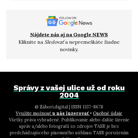
Nájdete nás aj na Google NEWS
Kliknite na
Sledovať
a nepremeškáte žiadne
novinky.
Správy z vašej ulice už od roku
2004
@ Záhori.digital | ISSN 1337-8678
Využite možnosť
u nás inzerovať
•
Osobné údaje
Všetky práva vyhradené. Publikovanie alebo ďalšie šírenie
správ a/alebo fotografií zo zdrojov TASR je bez
predchádzajúceho písomného súhlasu TASR porušením