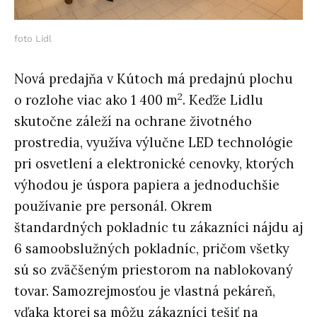
foto Lidl
Nová predajňa v Kútoch má predajnú plochu
2
o rozlohe viac ako 1 400 m
. Keďže Lidlu
skutočne záleží na ochrane životného
prostredia, využíva výlučne LED technológie
pri osvetlení a elektronické cenovky, ktorých
výhodou je úspora papiera a jednoduchšie
používanie pre personál. Okrem
štandardných pokladníc tu zákazníci nájdu aj
6 samoobslužných pokladníc, pričom všetky
sú so zväčšeným priestorom na nablokovaný
tovar. Samozrejmosťou je vlastná pekáreň,
vďaka ktorej sa môžu zákazníci tešiť na