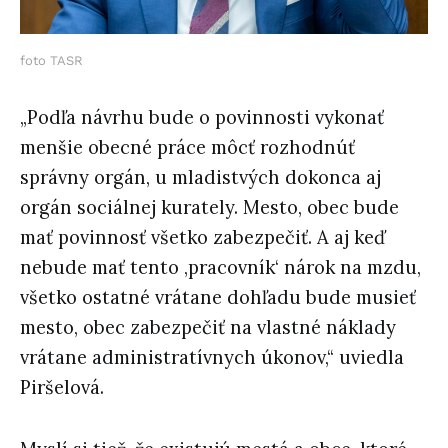
foto TASR
„Podľa návrhu bude o povinnosti vykonať
menšie obecné práce môcť rozhodnúť
správny orgán, u mladistvých dokonca aj
orgán sociálnej kurately. Mesto, obec bude
mať povinnosť všetko zabezpečiť. A aj keď
nebude mať tento ‚pracovník‘ nárok na mzdu,
všetko ostatné vrátane dohľadu bude musieť
mesto, obec zabezpečiť na vlastné náklady
vrátane administratívnych úkonov,“ uviedla
Piršelová.