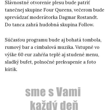
Slávnostné otvorenie plesu bude patriť
tanečnej skupine
Four Queens
, večerom bude
sprevádzať
moderátorka Dagmar Rostandt
.
Do tanca zahrá hudobná skupina
Follow
.
Súčasťou programu bude aj
bohatá tombola
,
rumový bar
a
cimbalová muzika
.
Vstupné vo
výške
60 eur
zahŕňa
teplé aj studené menu,
sladký bufet, polnočné prekvapenie a foto
kútik
.