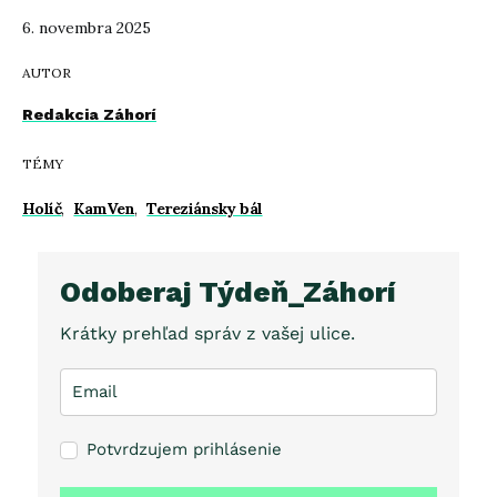
6. novembra 2025
AUTOR
Redakcia Záhorí
TÉMY
Holíč
,
KamVen
,
Tereziánsky bál
Odoberaj Týdeň_Záhorí
Krátky prehľad správ z vašej ulice.
Potvrdzujem prihlásenie