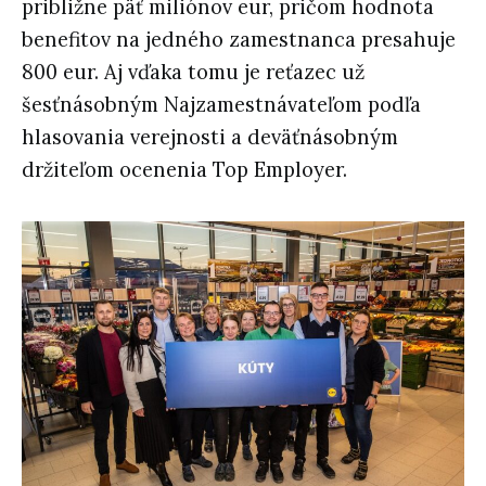
približne päť miliónov eur, pričom hodnota
benefitov na jedného zamestnanca presahuje
800 eur. Aj vďaka tomu je reťazec už
šesťnásobným Najzamestnávateľom podľa
hlasovania verejnosti a deväťnásobným
držiteľom ocenenia Top Employer.