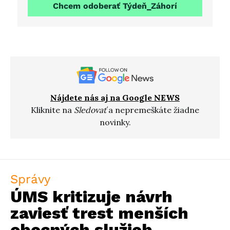
Chcem odoberať Týdeň_Záhorí
Nájdete nás aj na Google NEWS
Kliknite na
Sledovať
a nepremeškáte žiadne
novinky.
Správy
ÚMS kritizuje návrh
zaviesť trest menších
obecných služieb