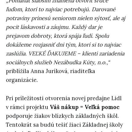
„Pomáhať slabším znamená otvoriť srdce
ľuďom, ktorí to najviac potrebujú. Darované
potraviny prinesú seniorom nielen sýtosť, ale aj
pocit láskavosti a záujmu. Každý dar je
prejavom dobroty, ktorá spája ľudí. Spolu
dokážeme rozjasniť dni tým, ktorí si to najviac
zaslúžia. VEĽKÉ ĎAKUJEME – klienti zariadenia
sociálnych služieb Nezábudka Kúty, n.o.,“
priblížila Anna Juríková, riaditeľka
organizácie.
Pri príležitosti otvorenia novej predajne Lidl
v rámci projektu
Váš nákup = Veľká pomoc
podporuje žiakov blízkych základných škôl.
Tentokrát sa budú tešiť žiaci Základnej školy