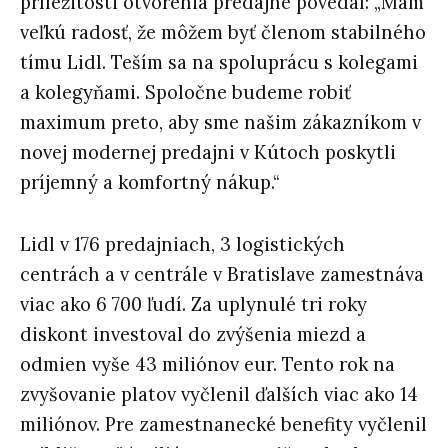
príležitosti otvorenia predajne povedal: „Mám
veľkú radosť, že môžem byť členom stabilného
tímu Lidl. Teším sa na spoluprácu s kolegami
a kolegyňami. Spoločne budeme robiť
maximum preto, aby sme našim zákazníkom v
novej modernej predajni v Kútoch poskytli
príjemný a komfortný nákup.“
Lidl v 176 predajniach, 3 logistických
centrách a v centrále v Bratislave zamestnáva
viac ako 6 700 ľudí. Za uplynulé tri roky
diskont investoval do zvýšenia miezd a
odmien vyše 43 miliónov eur. Tento rok na
zvyšovanie platov vyčlenil ďalších viac ako 14
miliónov. Pre zamestnanecké benefity vyčlenil