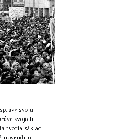
správy svoju
ráve svojich
a tvoria základ
7. novembru.