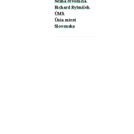
Nežná revolúcia
,
Richard Rybníček
,
ÚMS
,
Únia miest
Slovenska