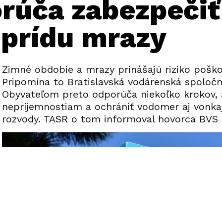
rúča zabezpeči
 prídu mrazy
Zimné obdobie a mrazy prinášajú riziko pošk
Pripomína to Bratislavská vodárenská spoločn
Obyvateľom preto odporúča niekoľko krokov, 
nepríjemnostiam a ochrániť vodomer aj vonka
rozvody. TASR o tom informoval hovorca BVS 