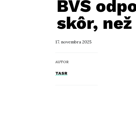
BVS odpo
skôr, než
17. novembra 2025
AUTOR
TASR
TÉMY
BVS
,
voda