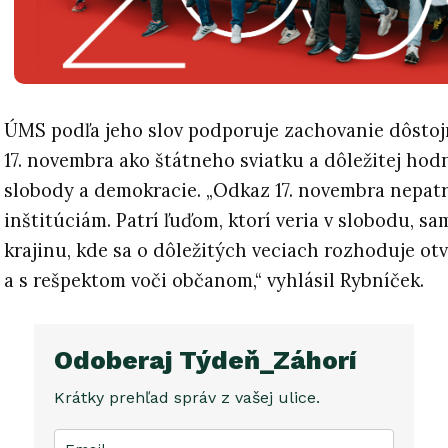
ÚMS podľa jeho slov podporuje zachovanie dôsto
17. novembra ako štátneho sviatku a dôležitej ho
slobody a demokracie. „Odkaz 17. novembra nepatr
inštitúciám. Patrí ľuďom, ktorí veria v slobodu, s
krajinu, kde sa o dôležitých veciach rozhoduje ot
a s rešpektom voči občanom,“ vyhlásil Rybníček.
Odoberaj Týdeň_Záhorí
Krátky prehľad správ z vašej ulice.