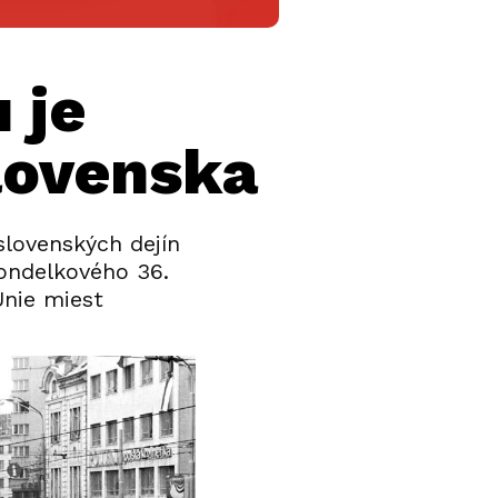
 je
lovenska
slovenských dejín
pondelkového 36.
Únie miest