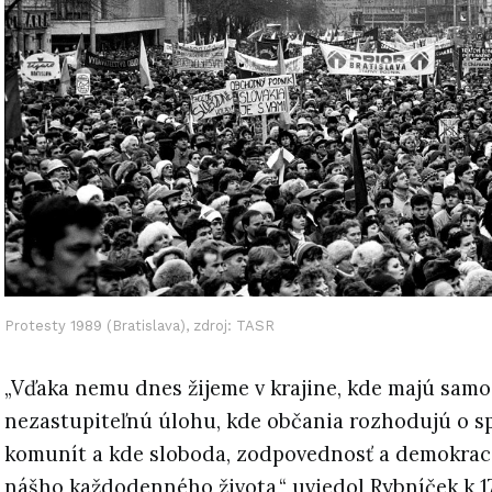
Protesty 1989 (Bratislava), zdroj: TASR
„Vďaka nemu dnes žijeme v krajine, kde majú samo
nezastupiteľnú úlohu, kde občania rozhodujú o sp
komunít a kde sloboda, zodpovednosť a demokraci
nášho každodenného života,“ uviedol Rybníček k 1