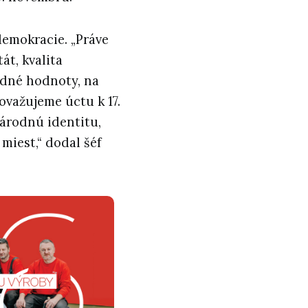
 demokracie. „Práve
át, kvalita
ladné hodnoty, na
považujeme úctu k 17.
árodnú identitu,
miest,“ dodal šéf