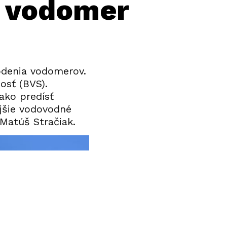
ť vodomer
odenia vodomerov.
osť (BVS).
ako predísť
jšie vodovodné
Matúš Stračiak.