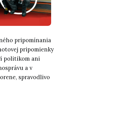
jného pripomínania
dnotovej pripomienky
í politikom ani
amosprávu a v
vorene, spravodlivo