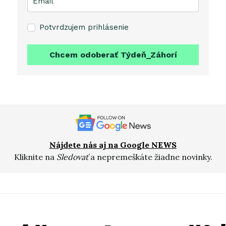
Potvrdzujem prihlásenie
Chcem odoberať Týdeň_Záhorí
Nájdete nás aj na Google NEWS
Kliknite na
Sledovať
a nepremeškáte žiadne novinky.