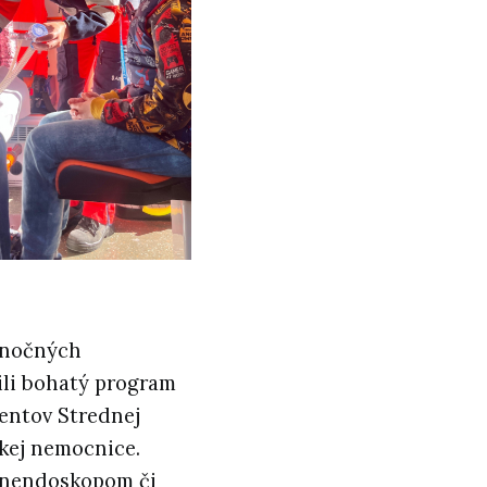
konočných
ili bohatý program
dentov Strednej
ckej nemocnice.
fonendoskopom či