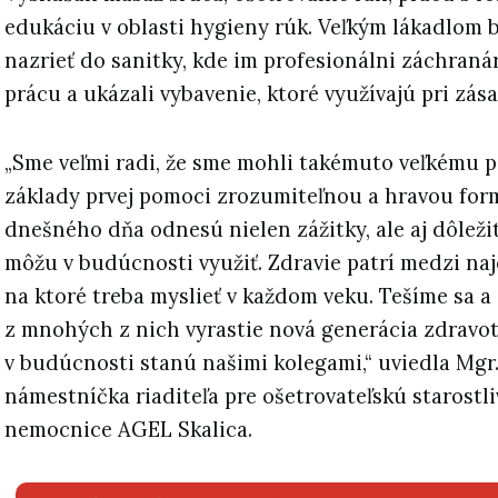
edukáciu v oblasti hygieny rúk. Veľkým lákadlom 
nazrieť do sanitky, kde im profesionálni záchranári
prácu a ukázali vybavenie, ktoré využívajú pri zás
„Sme veľmi radi, že sme mohli takémuto veľkému po
základy prvej pomoci zrozumiteľnou a hravou formo
dnešného dňa odnesú nielen zážitky, ale aj dôleži
môžu v budúcnosti využiť. Zdravie patrí medzi na
na ktoré treba myslieť v každom veku. Tešíme sa a
z mnohých z nich vyrastie nová generácia zdravotn
v budúcnosti stanú našimi kolegami,“ uviedla Mgr.
námestníčka riaditeľa pre ošetrovateľskú starostli
nemocnice AGEL Skalica.