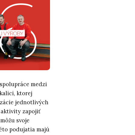
 spolupráce medzi
lici, ktorej
izácie jednotlivých
aktivity zapojiť
 môžu svoje
éto podujatia majú