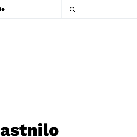
ie
astnilo