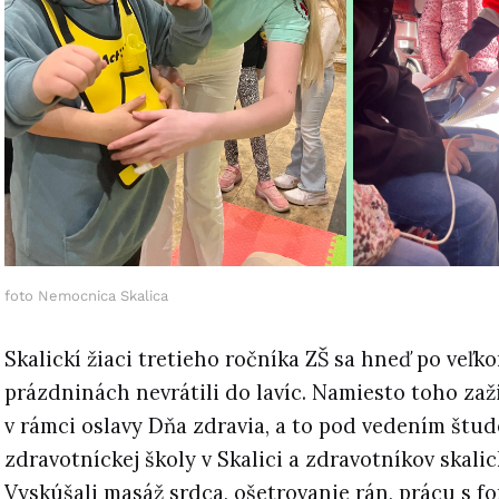
foto Nemocnica Skalica
Skalickí žiaci tretieho ročníka ZŠ sa hneď po veľ
prázdninách nevrátili do lavíc. Namiesto toho zaž
v rámci oslavy Dňa zdravia, a to pod vedením štu
zdravotníckej školy v Skalici a zdravotníkov skali
Vyskúšali masáž srdca, ošetrovanie rán, prácu s 