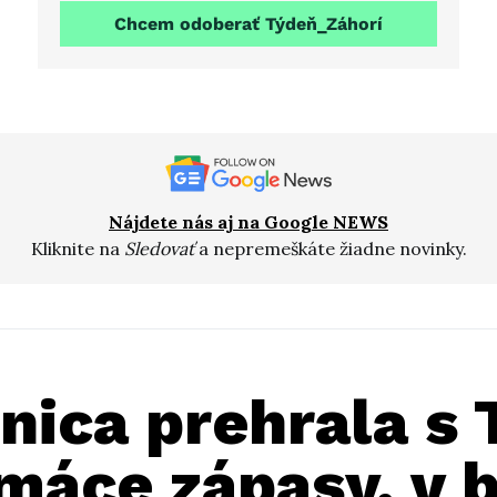
Chcem odoberať Týdeň_Záhorí
Nájdete nás aj na Google NEWS
Kliknite na
Sledovať
a nepremeškáte žiadne novinky.
nica prehrala s
máce zápasy, v b