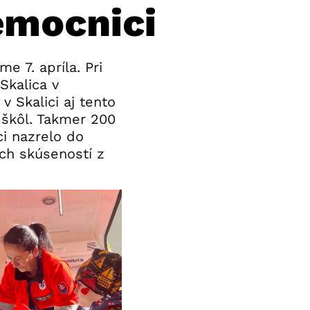
emocnici
 7. apríla. Pri
Skalica v
 Skalici aj tento
 škôl. Takmer 200
ci nazrelo do
ch skúseností z