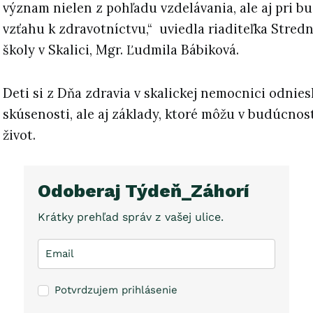
význam nielen z pohľadu vzdelávania, ale aj pri b
vzťahu k zdravotníctvu,“
uviedla riaditeľka Stred
školy v Skalici, Mgr. Ľudmila Bábiková.
Deti si z Dňa zdravia v skalickej nemocnici odnies
skúsenosti, ale aj základy, ktoré môžu v budúcnos
život.
Odoberaj Týdeň_Záhorí
Krátky prehľad správ z vašej ulice.
Potvrdzujem prihlásenie