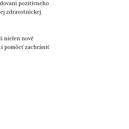
udovaní pozitívneho
nej zdravotníckej
li nielen nové
ti pomôcť zachrániť