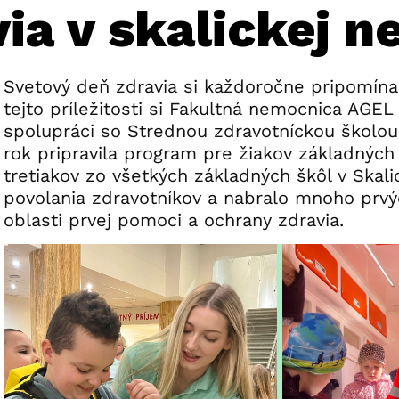
ia v skalickej n
Svetový deň zdravia si každoročne pripomíname
tejto príležitosti si Fakultná nemocnica AGEL 
spolupráci so Strednou zdravotníckou školou v
rok pripravila program pre žiakov základných
tretiakov zo všetkých základných škôl v Skali
povolania zdravotníkov a nabralo mnoho prvý
oblasti prvej pomoci a ochrany zdravia.