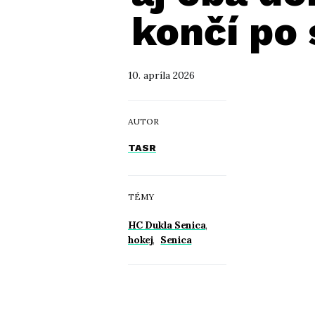
končí po 
10. apríla 2026
AUTOR
TASR
TÉMY
HC Dukla Senica
,
hokej
,
Senica