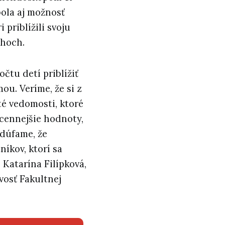
bola aj možnosť
 priblížili svoju
ahoch.
čtu detí priblížiť
u. Veríme, že si z
té vedomosti, ktoré
jcennejšie hodnoty,
 dúfame, že
íkov, ktorí sa
 Katarína Filípková,
vosť Fakultnej