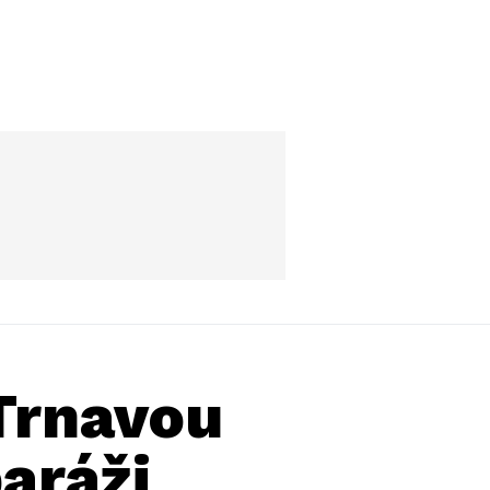
 Trnavou
aráži