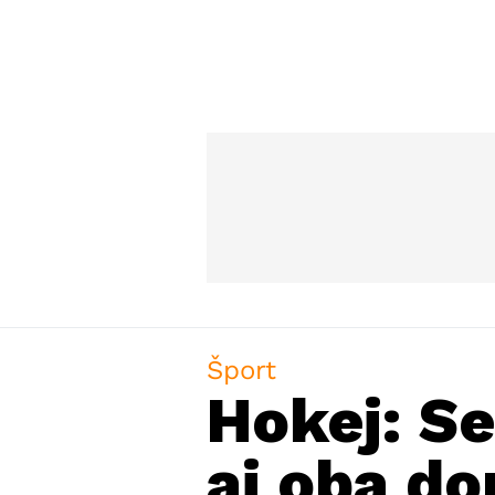
Šport
Hokej: Se
aj oba do