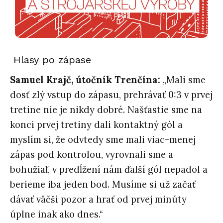
Hlasy po zápase
Samuel Krajč, útočník Trenčína:
„Mali sme
dosť zlý vstup do zápasu, prehrávať 0:3 v prvej
tretine nie je nikdy dobré. Našťastie sme na
konci prvej tretiny dali kontaktný gól a
myslím si, že odvtedy sme mali viac-menej
zápas pod kontrolou, vyrovnali sme a
bohužiaľ, v predĺžení nám ďalší gól nepadol a
berieme iba jeden bod. Musíme si už začať
dávať väčší pozor a hrať od prvej minúty
úplne inak ako dnes.“