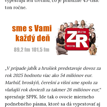
vypestujú len tretinu, čo je približne 45-tisíc
ton ročne.
„V prípade jabĺk a hrušiek predstavuje dovoz za
rok 2025 hodnotu viac ako 54 miliónov eur.
Marhúľ, broskýň, čerešní a višní sme spolu za
vlaňajší rok doviezli za takmer 26 miliónov eur,“
spresňuje SPPK. Ide tak o ovocie mierneho
podnebného pásma, ktoré sa dá vypestovať aj