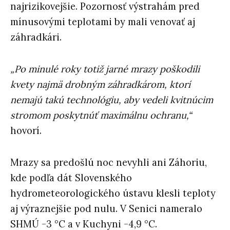
najrizikovejšie. Pozornosť výstrahám pred
mínusovými teplotami by mali venovať aj
záhradkári.
„Po minulé roky totiž jarné mrazy poškodili
kvety najmä drobným záhradkárom, ktorí
nemajú takú technológiu, aby vedeli kvitnúcim
stromom poskytnúť maximálnu ochranu,“
hovorí.
Mrazy sa predošlú noc nevyhli ani Záhoriu,
kde podľa dát Slovenského
hydrometeorologického ústavu klesli teploty
aj výraznejšie pod nulu. V Senici nameralo
SHMÚ -3 °C a v Kuchyni -4,9 °C.