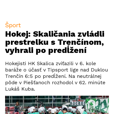
Šport
Hokej: Skaličania zvládli
prestrelku s Trenčínom,
vyhrali po predĺžení
Hokejisti HK Skalica zvíťazili v 6. kole
baráže o účasť v Tipsport lige nad Duklou
Trenčín 6:5 po predĺžení. Na neutrálnej
pôde v Piešťanoch rozhodol v 62. minúte
Lukáš Kuba.