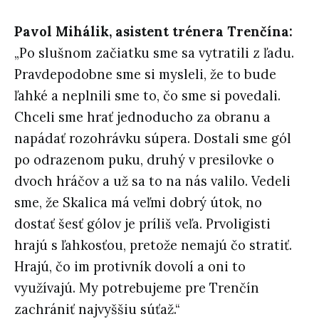
Pavol Mihálik, asistent trénera Trenčína:
„Po slušnom začiatku sme sa vytratili z ľadu.
Pravdepodobne sme si mysleli, že to bude
ľahké a neplnili sme to, čo sme si povedali.
Chceli sme hrať jednoducho za obranu a
napádať rozohrávku súpera. Dostali sme gól
po odrazenom puku, druhý v presilovke o
dvoch hráčov a už sa to na nás valilo. Vedeli
sme, že
Skalica
má veľmi dobrý útok, no
dostať šesť gólov je príliš veľa. Prvoligisti
hrajú s ľahkosťou, pretože nemajú čo stratiť.
Hrajú, čo im protivník dovolí a oni to
využívajú. My potrebujeme pre Trenčín
zachrániť najvyššiu súťaž.“