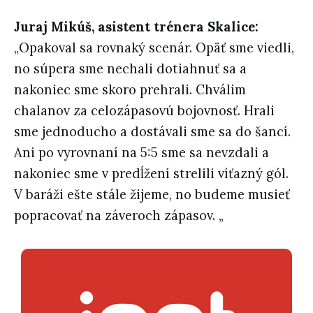
Juraj Mikúš, asistent trénera Skalice:
„Opakoval sa rovnaký scenár. Opäť sme viedli,
no súpera sme nechali dotiahnuť sa a
nakoniec sme skoro prehrali. Chválim
chalanov za celozápasovú bojovnosť. Hrali
sme jednoducho a dostávali sme sa do šancí.
Ani po vyrovnaní na 5:5 sme sa nevzdali a
nakoniec sme v predĺžení strelili víťazný gól.
V baráži ešte stále žijeme, no budeme musieť
popracovať na záveroch zápasov. „