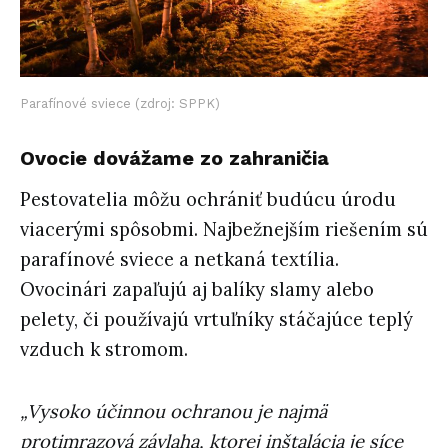
Parafínové sviece (zdroj: SPPK)
Ovocie dovážame zo zahraničia
Pestovatelia môžu ochrániť budúcu úrodu
viacerými spôsobmi. Najbežnejším riešením sú
parafínové sviece a netkaná textília.
Ovocinári zapaľujú aj balíky slamy alebo
pelety, či používajú vrtuľníky stáčajúce teplý
vzduch k stromom.
„Vysoko účinnou ochranou je najmä
protimrazová závlaha, ktorej inštalácia je síce