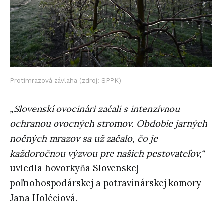
Protimrazová závlaha (zdroj: SPPK)
„Slovenskí ovocinári začali s intenzívnou
ochranou ovocných stromov. Obdobie jarných
nočných mrazov sa už začalo, čo je
každoročnou výzvou pre našich pestovateľov,“
uviedla hovorkyňa Slovenskej
poľnohospodárskej a potravinárskej komory
Jana Holéciová.