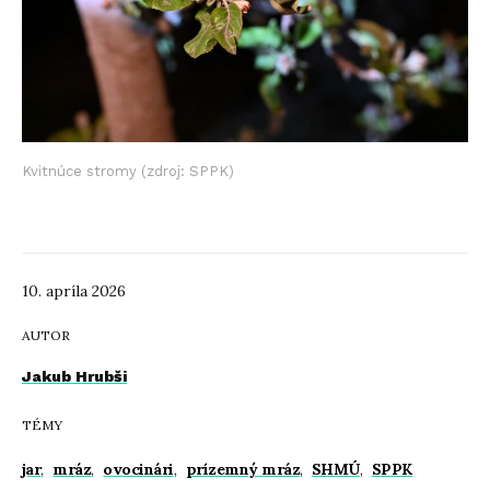
Kvitnúce stromy (zdroj: SPPK)
10. apríla 2026
AUTOR
Jakub Hrubši
TÉMY
jar
,
mráz
,
ovocinári
,
prízemný mráz
,
SHMÚ
,
SPPK