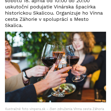
sobotu 18. apríla od 10:00 do 20:00
uskutoční podujatie Vinárska špacírka
historickou Skalicou. Organizuje ho Vínna
cesta Záhorie v spolupráci s Mesto
Skalica.
Ilustračné foto vinpera.sk – člen združenia Vínna cesta Záhoria