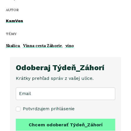
AUTOR
KamVen
TÉMY
Skalica
,
Vínna cesta Záhorie
,
víno
Odoberaj Týdeň_Záhorí
Krátky prehľad správ z vašej ulice.
Potvrdzujem prihlásenie
Chcem odoberať Týdeň_Záhorí