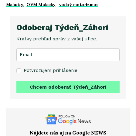
Malacky
,
OVM Malacky
,
vodný motorizmus
Odoberaj Týdeň_Záhorí
Krátky prehľad správ z vašej ulice.
Potvrdzujem prihlásenie
Chcem odoberať Týdeň_Záhorí
Nájdete nás aj na Google NEWS