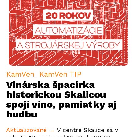
KamVen
KamVen TIP
Vinárska špacírka
historickou Skalicou
spojí víno, pamiatky aj
hudbu
Aktualizované →
V centre Skalice sa v