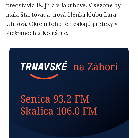
predstavia 18. júla v Jakubove. V sezóne by
mala štartovať aj nová členka klubu Lara
Ufrlová. Okrem toho ich čakajú preteky v
Piešťanoch a Komárne.