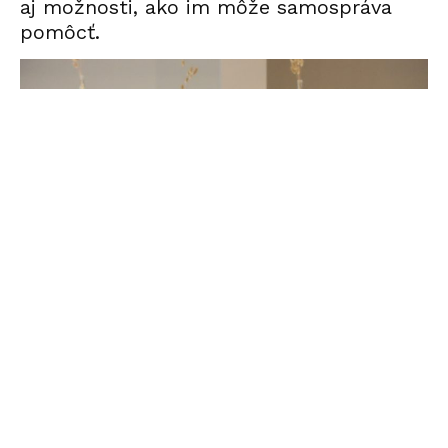
aj možnosti, ako im môže samospráva
pomôcť.
Martin Džačovský primátor Senice, Foto: Senica.sk
Na stretnutí sa zúčastnili zástupcovia
speváckeho zboru Seniorka, Klubu