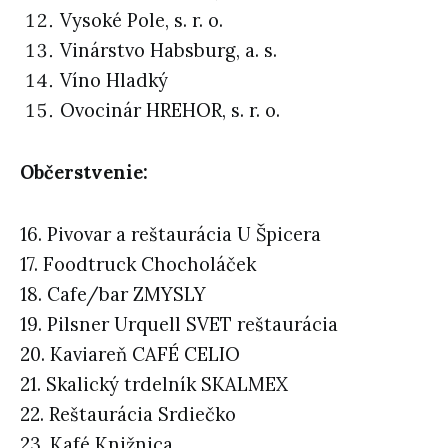
Vysoké Pole, s. r. o.
Vinárstvo Habsburg, a. s.
Víno Hladký
Ovocinár HREHOR, s. r. o.
Občerstvenie:
16. Pivovar a reštaurácia U Špicera
17. Foodtruck Chocholáček
18. Cafe/bar ZMYSLY
19. Pilsner Urquell SVET reštaurácia
20. Kaviareň CAFÉ CELIO
21. Skalický trdelník SKALMEX
22. Reštaurácia Srdiečko
23. Kafé Knižnica