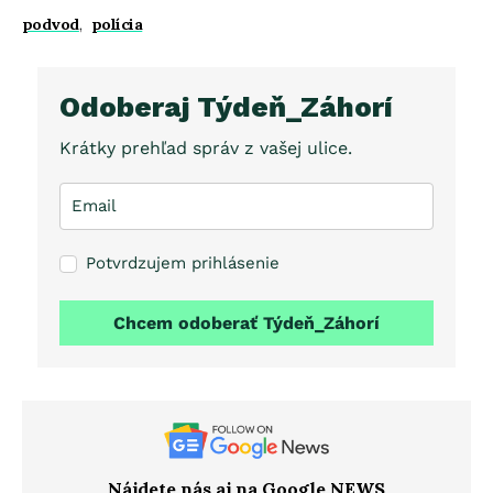
podvod
,
polícia
Odoberaj Týdeň_Záhorí
Krátky prehľad správ z vašej ulice.
Potvrdzujem prihlásenie
Chcem odoberať Týdeň_Záhorí
Nájdete nás aj na Google NEWS