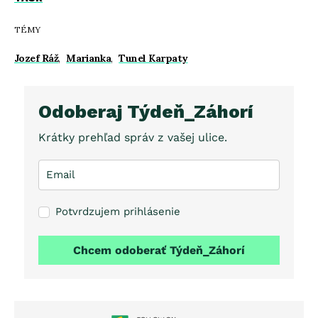
TÉMY
Jozef Ráž
,
Marianka
,
Tunel Karpaty
Odoberaj Týdeň_Záhorí
Krátky prehľad správ z vašej ulice.
Potvrdzujem prihlásenie
Chcem odoberať Týdeň_Záhorí