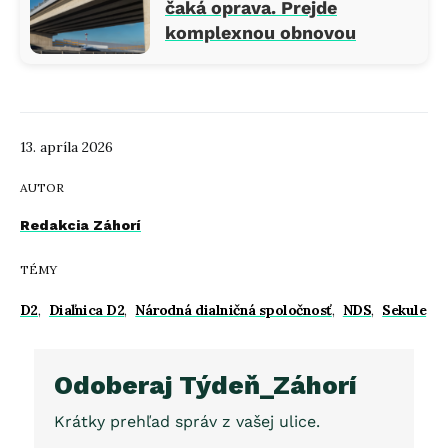
čaká oprava. Prejde
komplexnou obnovou
13. apríla 2026
AUTOR
Redakcia Záhorí
TÉMY
D2
,
Diaľnica D2
,
Národná dialničná spoločnosť
,
NDS
,
Sekule
Odoberaj Týdeň_Záhorí
Krátky prehľad správ z vašej ulice.