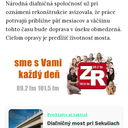
Národná diaľničná spoločnosť už pri
oznámení rekonštrukcie avizovala, že práce
potrvajú približne päť mesiacov a väčšinu
tohto času bude doprava v úseku obmedzená.
Cieľom opravy je predĺžiť životnosť mosta.
Prečítajte si taktiež
Diaľničný most pri Sekuliach