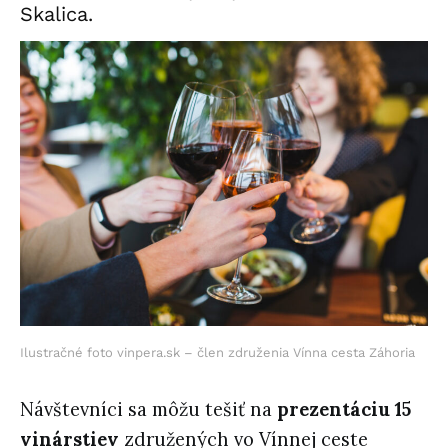
Skalica.
Ilustračné foto vinpera.sk – člen združenia Vínna cesta Záhoria
Návštevníci sa môžu tešiť na
prezentáciu 15
vinárstiev
združených vo Vínnej ceste