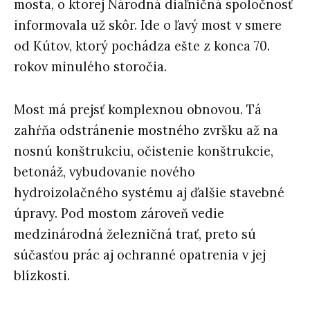
mosta, o ktorej Národná diaľničná spoločnosť
informovala už skôr. Ide o ľavý most v smere
od Kútov, ktorý pochádza ešte z konca 70.
rokov minulého storočia.
Most má prejsť komplexnou obnovou. Tá
zahŕňa odstránenie mostného zvršku až na
nosnú konštrukciu, očistenie konštrukcie,
betonáž, vybudovanie nového
hydroizolačného systému aj ďalšie stavebné
úpravy. Pod mostom zároveň vedie
medzinárodná železničná trať, preto sú
súčasťou prác aj ochranné opatrenia v jej
blízkosti.