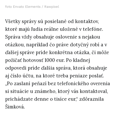
foto Envato Elements / Rawpixel
Všetky správy sú posielané od kontaktov,
ktoré majú ľudia reálne uložené v telefóne.
Správa vždy obsahuje oslovenie s nejakou
otázkou, napríklad čo práve dotyčný robí a v
ďalšej správe príde konkrétna otázka, či môže
požičať hotovosť 1000 eur. Po kladnej
odpovedi príde ďalšia správa, ktorá obsahuje
aj číslo účtu, na ktoré treba peniaze poslať.
„Po zaslaní peňazí bez telefonického overenia
si situácie u známeho, ktorý vás kontaktoval,
prichádzate denne o tisíce eur,“ zdôraznila
Šimková.