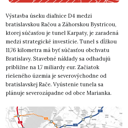
Výstavba úseku diaľnice D4 medzi
bratislavskou Račou a Záhorskou Bystricou,
ktorej súčasťou je tunel Karpaty, je zaradená
medzi strategické investície. Tunel s dĺžkou
11,76 kilometra má byť súčasťou obchvatu
Bratislavy. Stavebné náklady sa odhadujú
približne na 1,7 miliardy eur. Začiatok
riešeného územia je severovýchodne od
bratislavskej Rače. Vyústenie tunela sa
plánuje severozápadne od obce Marianka.