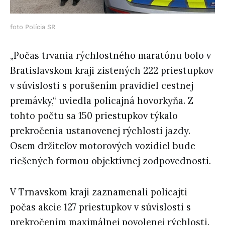
foto Polícia SR
„Počas trvania rýchlostného maratónu bolo v
Bratislavskom kraji zistených 222 priestupkov
v súvislosti s porušením pravidiel cestnej
premávky,“ uviedla policajná hovorkyňa. Z
tohto počtu sa 150 priestupkov týkalo
prekročenia ustanovenej rýchlosti jazdy.
Osem držiteľov motorových vozidiel bude
riešených formou objektívnej zodpovednosti.
V Trnavskom kraji zaznamenali policajti
počas akcie 127 priestupkov v súvislosti s
prekročením maximálnej povolenej rýchlosti.