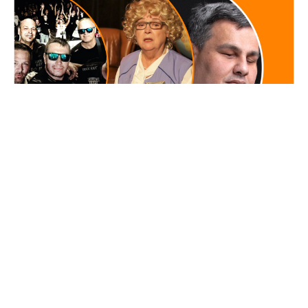
koláž Záhorí
Piatok 17.4.
Piatkový program ponúkne v Skalici druhé
pokračovanie formátu
Záhorácke kombo
. V
O~art centre vystúpia kapely Beštiálna radosť
a Barikády z Popelnic, takže večer bude patriť
panku.