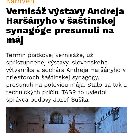
KamVen
Vernisáž výstavy Andreja
Haršányho v šaštínskej
synagóge presunuli na
máj
Termín piatkovej vernisáže, už
sprístupnenej výstavy, slovenského
výtvarníka a sochára Andreja Haršányho v
priestoroch šaštínskej synagógy,
presunuli na polovicu mája. Stalo sa tak z
technických príčin. TASR to uviedol
správca budovy Jozef Sušila.