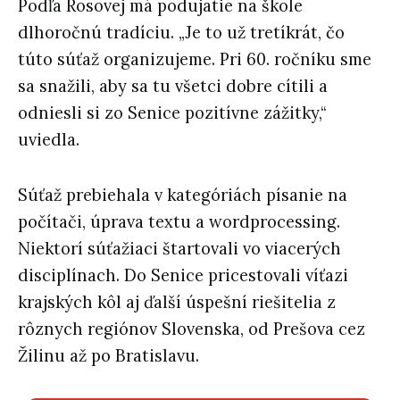
Podľa Rosovej má podujatie na škole
dlhoročnú tradíciu. „Je to už tretíkrát, čo
túto súťaž organizujeme. Pri 60. ročníku sme
sa snažili, aby sa tu všetci dobre cítili a
odniesli si zo Senice pozitívne zážitky,“
uviedla.
Súťaž prebiehala v kategóriách písanie na
počítači, úprava textu a wordprocessing.
Niektorí súťažiaci štartovali vo viacerých
disciplínach. Do Senice pricestovali víťazi
krajských kôl aj ďalší úspešní riešitelia z
rôznych regiónov Slovenska, od Prešova cez
Žilinu až po Bratislavu.