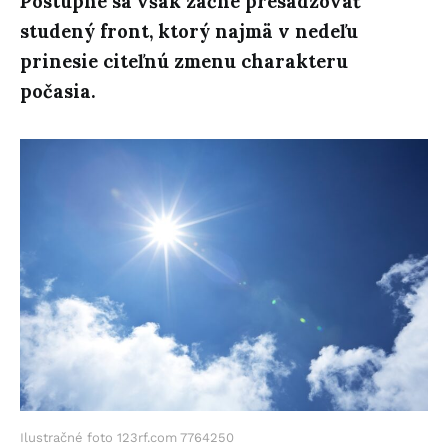
Postupne sa však začne presadzovať
studený front, ktorý najmä v nedeľu
prinesie citeľnú zmenu charakteru
počasia.
Ilustračné foto 123rf.com 7764250