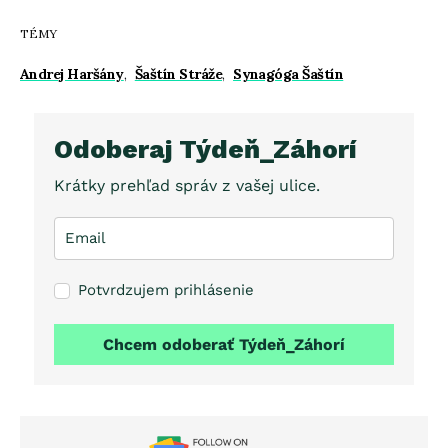
TÉMY
Andrej Haršány
,
Šaštín Stráže
,
Synagóga Šaštín
Odoberaj Týdeň_Záhorí
Krátky prehľad správ z vašej ulice.
Potvrdzujem prihlásenie
Chcem odoberať Týdeň_Záhorí