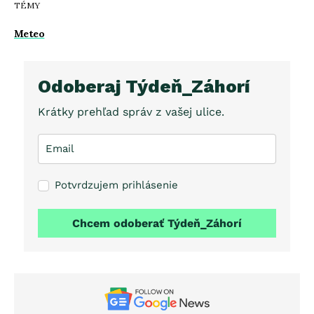
TÉMY
Meteo
Odoberaj Týdeň_Záhorí
Krátky prehľad správ z vašej ulice.
Potvrdzujem prihlásenie
Chcem odoberať Týdeň_Záhorí