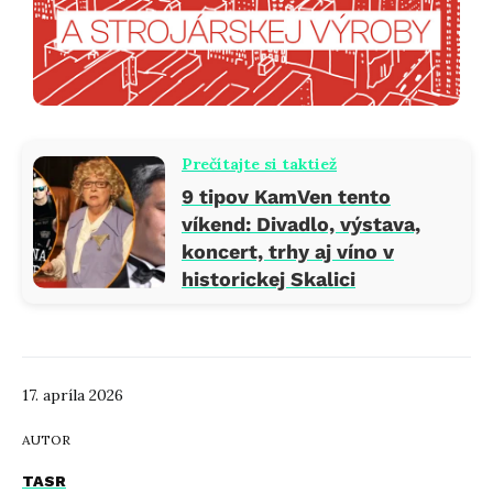
Prečítajte si taktiež
9 tipov KamVen tento
víkend: Divadlo, výstava,
koncert, trhy aj víno v
historickej Skalici
17. apríla 2026
AUTOR
TASR