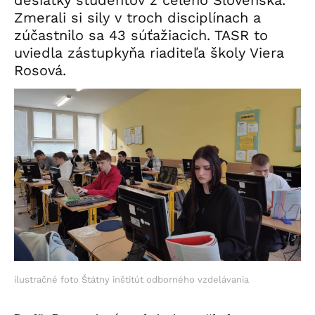
Zmerali si sily v troch disciplínach a
zúčastnilo sa 43 súťažiacich. TASR to
uviedla zástupkyňa riaditeľa školy Viera
Rosová.
ilustračné foto Štátny inštitút odborného vzdelávania