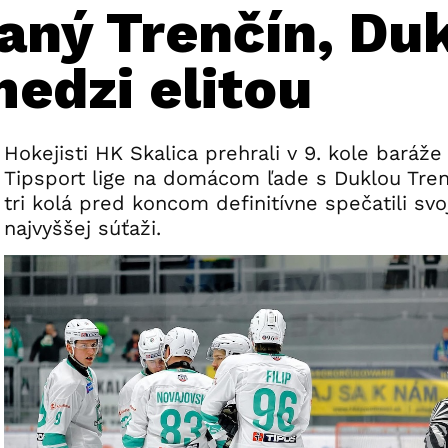
aný Trenčín, Du
edzi elitou
Hokejisti HK Skalica prehrali v 9. kole baráže
Tipsport lige na domácom ľade s Duklou Trenč
tri kolá pred koncom definitívne spečatili svo
najvyššej súťaži.