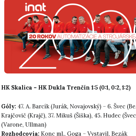
HK
Skalica
– HK Dukla Trenčín 1:5 (0:1, 0:2, 1:2)
Góly:
47. A. Barcík (Jurák, Novajovský) – 6. Švec (Be
Krajčovič (Krajč), 37. Mikuš (Šiška), 45. Hudec (Šv
(Varone, Ullman)
Rozhodcovia:
Konc ml., Goga – Vystavil, Bezák