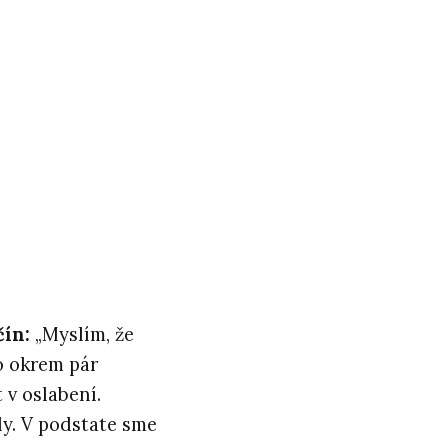
čín:
„Myslím, že
o okrem pár
 v oslabení.
ly. V podstate sme