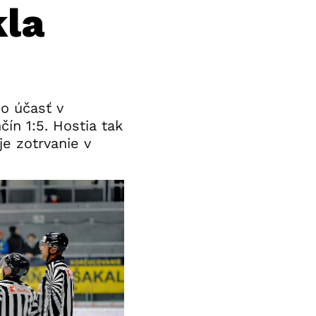
kla
 o účasť v
ín 1:5. Hostia tak
je zotrvanie v