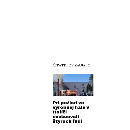
ČITATEĽOV ZAUJALO
Pri požiari vo
výrobnej hale v
Holíči
evakuovali
štyroch ľudí