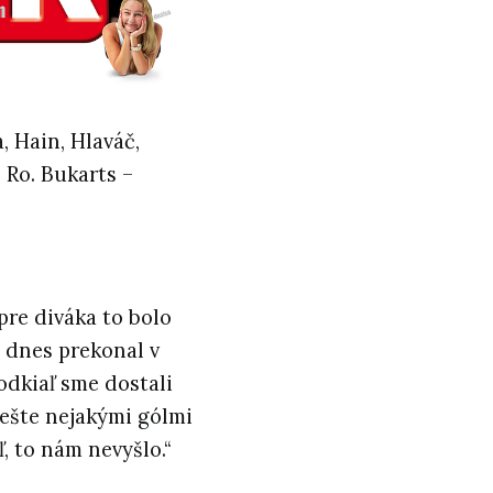
, Hain, Hlaváč,
 Ro. Bukarts –
pre diváka to bolo
s dnes prekonal v
odkiaľ sme dostali
 ešte nejakými gólmi
ľ, to nám nevyšlo.“