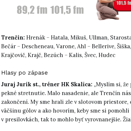
Trenčín:
Hrenák – Hatala, Mikuš, Ullman, Starosta
Bečár – Descheneau, Varone, Ahl – Bellerive, Šiška,
Krajčovič, Krajč, Bezúch – Kalis, Švec, Hudec
Hlasy po zápase
Juraj Jurík st., tréner HK
Skalica
:
„Myslím si, že 
pekné stretnutie. Malo nasadenie, ale Trenčín ná
zakončení. My sme hrali zle v slotovom priestore, 
väčšinu gólov a ako hovorím, keby sme si pomohli
v presilovkách, tak to mohlo byť vyrovnanejšie. Žia