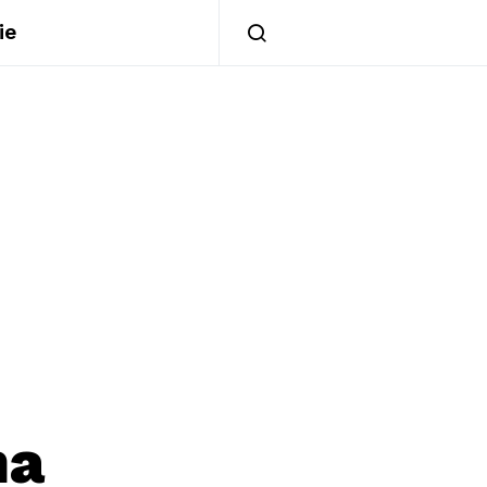
ie
na