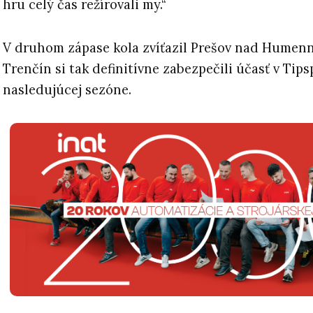
hru celý čas režírovali my.“
V druhom zápase kola zvíťazil Prešov nad Humenný
Trenčín si tak definitívne zabezpečili účasť v Tipsp
nasledujúcej sezóne.