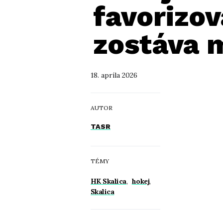
favorizov
zostáva m
18. apríla 2026
AUTOR
TASR
TÉMY
HK Skalica
,
hokej
,
Skalica