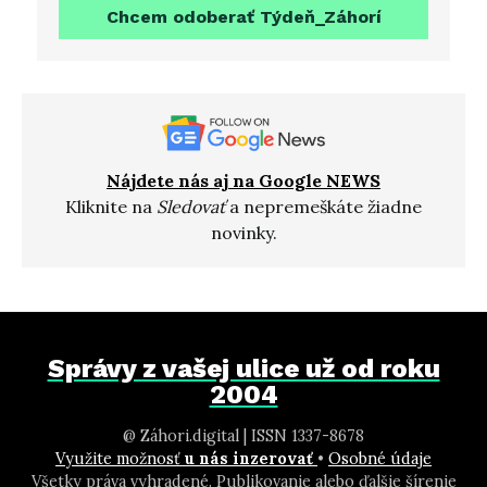
Chcem odoberať Týdeň_Záhorí
Nájdete nás aj na Google NEWS
Kliknite na
Sledovať
a nepremeškáte žiadne
novinky.
Správy z vašej ulice už od roku
2004
@ Záhori.digital | ISSN 1337-8678
Využite možnosť
u nás inzerovať
•
Osobné údaje
Všetky práva vyhradené. Publikovanie alebo ďalšie šírenie