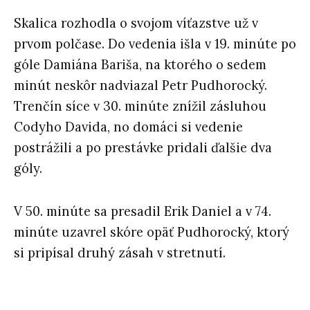
Skalica rozhodla o svojom víťazstve už v
prvom polčase. Do vedenia išla v 19. minúte po
góle Damiána Bariša, na ktorého o sedem
minút neskôr nadviazal Petr Pudhorocký.
Trenčín síce v 30. minúte znížil zásluhou
Codyho Davida, no domáci si vedenie
postrážili a po prestávke pridali ďalšie dva
góly.
V 50. minúte sa presadil Erik Daniel a v 74.
minúte uzavrel skóre opäť Pudhorocký, ktorý
si pripísal druhý zásah v stretnutí.