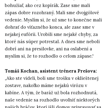
bohužiaľ, ako cez kopírák. Zase sme mali
zápas dobre rozohraný. Mali sme dvojgólové
vedenie. Myslím si, že už sme to konečne mali
dohrať do víťazného konca, ale zase sme v
nejakej eufórii. Urobili sme nejaké chyby, za
ktoré nás súper potrestal. A dnes sme neboli
dobrí ani na presilovke, ani na oslabení a
myslím si, že to rozhodlo o celom zápase.“
Tomáš Kochan, asistent trénera Prešova:
„Ako ste videli, boli sme trošku v oklieštenej
zostave, nakoľko máme nejakú virózu v
kabíne. A tým, že baráž už bola rozhodnutá,
naše vedenie sa rozhodlo uvoľniť niektorých
našich hráčov, ktorí išli domov pripravovať sa