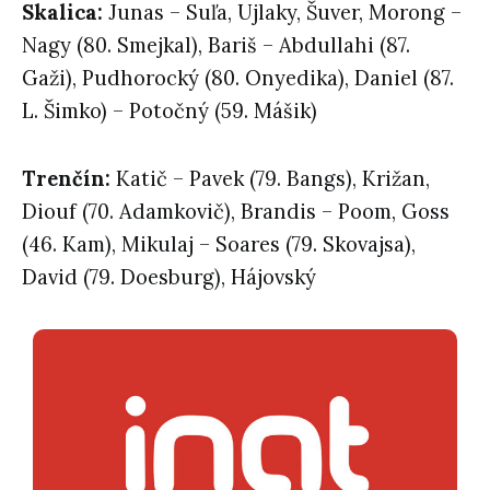
Skalica:
Junas – Suľa, Ujlaky, Šuver, Morong –
Nagy (80. Smejkal), Bariš – Abdullahi (87.
Gaži), Pudhorocký (80. Onyedika), Daniel (87.
L. Šimko) – Potočný (59. Mášik)
Trenčín:
Katič – Pavek (79. Bangs), Križan,
Diouf (70. Adamkovič), Brandis – Poom, Goss
(46. Kam), Mikulaj – Soares (79. Skovajsa),
David (79. Doesburg), Hájovský