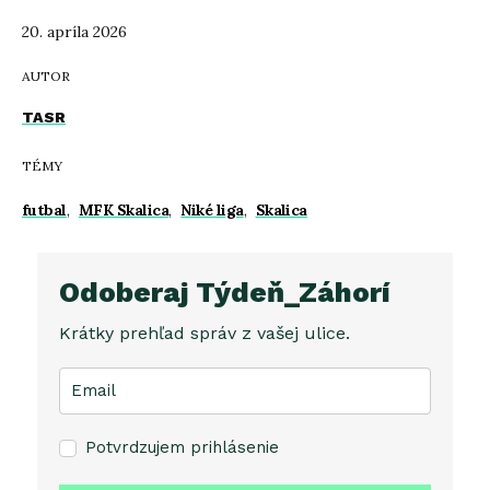
20. apríla 2026
AUTOR
TASR
TÉMY
futbal
,
MFK Skalica
,
Niké liga
,
Skalica
Odoberaj Týdeň_Záhorí
Krátky prehľad správ z vašej ulice.
Potvrdzujem prihlásenie