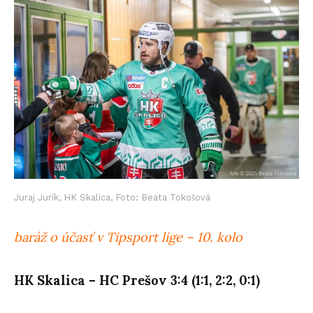
Juraj Jurík, HK Skalica, Foto: Beata Tokošová
baráž o účasť v Tipsport lige – 10. kolo
HK
Skalica
– HC Prešov 3:4 (1:1, 2:2, 0:1)