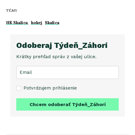
TÉMY
HK Skalica
,
hokej
,
Skalica
Odoberaj Týdeň_Záhorí
Krátky prehľad správ z vašej ulice.
Potvrdzujem prihlásenie
Chcem odoberať Týdeň_Záhorí