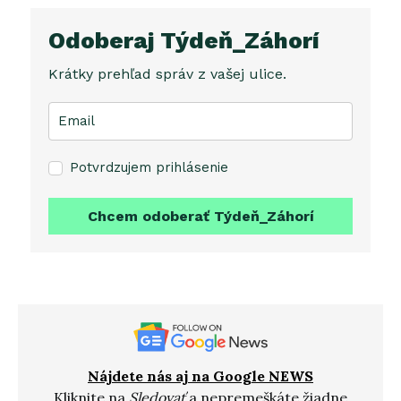
Odoberaj Týdeň_Záhorí
Krátky prehľad správ z vašej ulice.
Potvrdzujem prihlásenie
Chcem odoberať Týdeň_Záhorí
Nájdete nás aj na Google NEWS
Kliknite na
Sledovať
a nepremeškáte žiadne