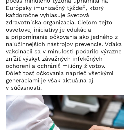
počas minulého týždňa upriamila na
Európsky imunizačný týždeň, ktorý
každoročne vyhlasuje Svetová
zdravotnícka organizácia. Cieľom tejto
osvetovej iniciatívy je edukácia
a pripomínanie očkovania ako jedného z
najúčinnejších nástrojov prevencie. Vďaka
vakcinácii sa v minulosti podarilo výrazne
znížiť výskyt závažných infekčných
ochorení a ochrániť milióny životov.
Dôležitosť očkovania naprieč všetkými
generáciami je však aktuálna aj
v súčasnosti.