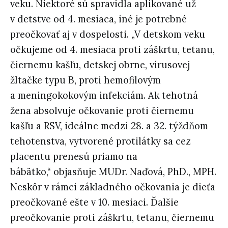
veku. Niektoré sú spravidla aplikované už
v detstve od 4. mesiaca, iné je potrebné
preočkovať aj v dospelosti. „V detskom veku
očkujeme od 4. mesiaca proti záškrtu, tetanu,
čiernemu kašľu, detskej obrne, vírusovej
žltačke typu B, proti hemofilovým
a meningokokovým infekciám. Ak tehotná
žena absolvuje očkovanie proti čiernemu
kašľu a RSV, ideálne medzi 28. a 32. týždňom
tehotenstva, vytvorené protilátky sa cez
placentu prenesú priamo na
bábätko,“ objasňuje MUDr. Naďová, PhD., MPH.
Neskôr v rámci základného očkovania je dieťa
preočkované ešte v 10. mesiaci. Ďalšie
preočkovanie proti záškrtu, tetanu, čiernemu