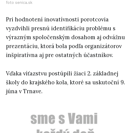
foto senica.sk
Pri hodnotení inovatívnosti porotcovia
vyzdvihli presnú identifikáciu problému s
výrazným spoločenským dosahom aj odvážnu
prezentáciu, ktorá bola podľa organizátorov
inšpiratívna aj pre ostatných účastníkov.
Vďaka víťazstvu postúpili žiaci 2. základnej
školy do krajského kola, ktoré sa uskutoční 9.
júna v Trnave.