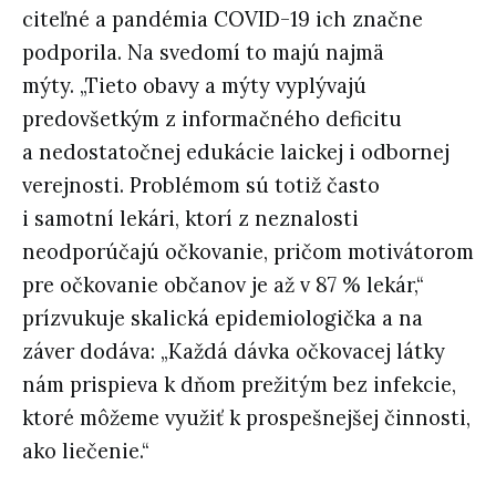
citeľné a pandémia COVID-19 ich značne
podporila. Na svedomí to majú najmä
mýty. „Tieto obavy a mýty vyplývajú
predovšetkým z informačného deficitu
a nedostatočnej edukácie laickej i odbornej
verejnosti. Problémom sú totiž často
i samotní lekári, ktorí z neznalosti
neodporúčajú očkovanie, pričom motivátorom
pre očkovanie občanov je až v 87 % lekár,“
prízvukuje skalická epidemiologička a na
záver dodáva: „Každá dávka očkovacej látky
nám prispieva k dňom prežitým bez infekcie,
ktoré môžeme využiť k prospešnejšej činnosti,
ako liečenie.“