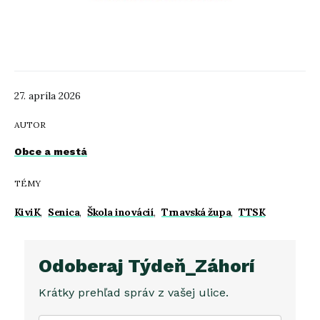
27. apríla 2026
AUTOR
Obce a mestá
TÉMY
KiviK
,
Senica
,
Škola inovácií
,
Trnavská župa
,
TTSK
Odoberaj Týdeň_Záhorí
Krátky prehľad správ z vašej ulice.