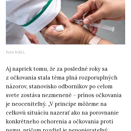
foto AGEL
Aj napriek tomu, že za posledné roky sa
z očkovania stala téma plná rozporuplných
názorov, stanovisko odborníkov po celom
svete zostáva nezmenené – prínos očkovania
je neoceniteľný. „V princípe môžeme na
celkovú situáciu nazerať ako na porovnanie
konkrétneho ochorenia a očkovania proti
nemu, pričom rozdiel je nepopierateľný.