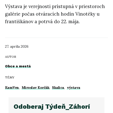
Výstava je verejnosti prístupná v priestoroch
galérie počas otváracích hodín Vinotéky u
františkánov a potrvá do 22. mája.
27. apríla 2026
AUTOR
Obce a mestá
TÉMY
KamVen
,
Miroslav Korčák
,
Skalica
,
výstava
Odoberaj Týdeň_Záhorí