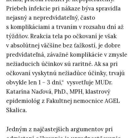
Priebeh infekcie pri nákaze býva spravidla
nejasný a nepredvídateľný, často
s komplikáciami a trvaním v rozsahu dní až
týždňov. Reakcia tela po očkovaní je však
v absolútnej väčšine bez ťažkostí, je dobre
predvídateľná, závažné komplikácie v zmysle
nežiaducich účinkov sú raritné. Ak sa pri
očkovaní vyskytnú nežiadúce účinky, trvajú
obvykle len 1 – 3 dni,“ vysvetľuje MUDr.
Katarína Naďová, PhD., MPH, klastrový
epidemiológ z Fakultnej nemocnice AGEL
Skalica.
Jedným z najčastejších argumentov pri