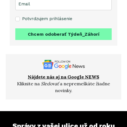
Potvrdzujem prihlásenie
Chcem odoberať Týdeň_Záhorí
Nájdete nás aj na Google NEWS
Kliknite na
Sledovať
a nepremeškáte žiadne
novinky.
Správy z vašej ulice už od roku