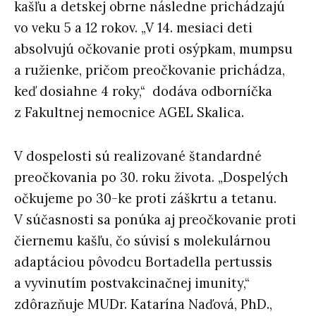
kašľu a detskej obrne následne prichádzajú
vo veku 5 a 12 rokov. „V 14. mesiaci deti
absolvujú očkovanie proti osýpkam, mumpsu
a ružienke, pričom preočkovanie prichádza,
keď dosiahne 4 roky,“ dodáva odborníčka
z Fakultnej nemocnice AGEL Skalica.
V dospelosti sú realizované štandardné
preočkovania po 30. roku života. „Dospelých
očkujeme po 30-ke proti záškrtu a tetanu.
V súčasnosti sa ponúka aj preočkovanie proti
čiernemu kašľu, čo súvisí s molekulárnou
adaptáciou pôvodcu Bortadella pertussis
a vyvinutím postvakcinačnej imunity,“
zdôrazňuje MUDr. Katarína Naďová, PhD.,