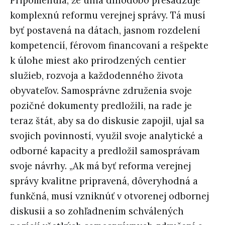
Pripomenula, že únia dlhodobo presadzuje
komplexnú reformu verejnej správy. Tá musí
byť postavená na dátach, jasnom rozdelení
kompetencií, férovom financovaní a rešpekte
k úlohe miest ako prirodzených centier
služieb, rozvoja a každodenného života
obyvateľov. Samosprávne združenia svoje
pozičné dokumenty predložili, na rade je
teraz štát, aby sa do diskusie zapojil, ujal sa
svojich povinností, využil svoje analytické a
odborné kapacity a predložil samosprávam
svoje návrhy. „Ak má byť reforma verejnej
správy kvalitne pripravená, dôveryhodná a
funkčná, musí vzniknúť v otvorenej odbornej
diskusii a so zohľadnením schválených