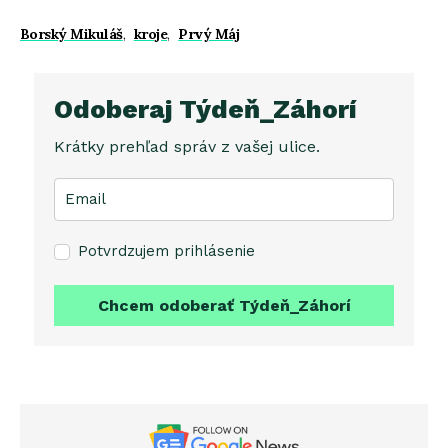
Borský Mikuláš
,
kroje
,
Prvý Máj
Odoberaj Týdeň_Záhorí
Krátky prehľad správ z vašej ulice.
Potvrdzujem prihlásenie
Chcem odoberať Týdeň_Záhorí