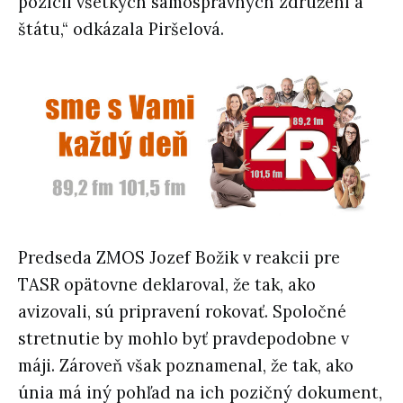
pozícií všetkých samosprávnych združení a
štátu,“ odkázala Piršelová.
Predseda ZMOS Jozef Božik v reakcii pre
TASR opätovne deklaroval, že tak, ako
avizovali, sú pripravení rokovať. Spoločné
stretnutie by mohlo byť pravdepodobne v
máji. Zároveň však poznamenal, že tak, ako
únia má iný pohľad na ich pozičný dokument,