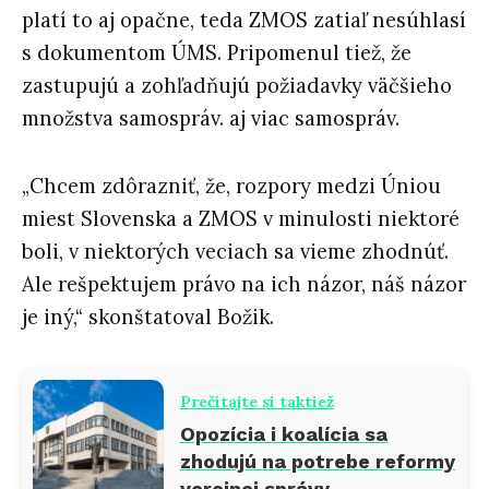
platí to aj opačne, teda ZMOS zatiaľ nesúhlasí
s dokumentom ÚMS. Pripomenul tiež, že
zastupujú a zohľadňujú požiadavky väčšieho
množstva samospráv. aj viac samospráv.
„Chcem zdôrazniť, že, rozpory medzi Úniou
miest Slovenska a ZMOS v minulosti niektoré
boli, v niektorých veciach sa vieme zhodnúť.
Ale rešpektujem právo na ich názor, náš názor
je iný,“ skonštatoval Božik.
Prečítajte si taktiež
Opozícia i koalícia sa
zhodujú na potrebe reformy
verejnej správy