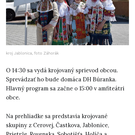
kroj Jablonica, foto Záhorák
O 14:30 sa vydá krojovaný sprievod obcou.
Sprevádzať ho bude domáca DH Búranka.
Hlavný program sa začne o 15:00 v amfiteátri
obce.
Na prehliadke sa predstavia krojované
skupiny z Cerovej, Častkova, Jablonice,
Prietrže, Rovenska, Sobotišťa, Holíča a