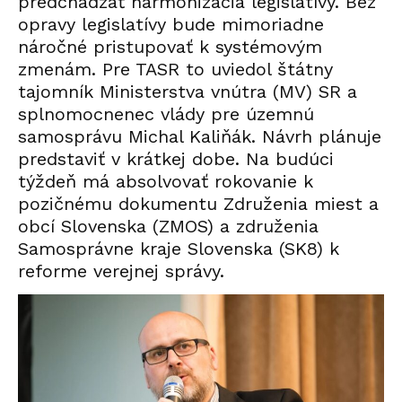
predchádzať harmonizácia legislatívy. Bez
opravy legislatívy bude mimoriadne
náročné pristupovať k systémovým
zmenám. Pre TASR to uviedol štátny
tajomník Ministerstva vnútra (MV) SR a
splnomocnenec vlády pre územnú
samosprávu Michal Kaliňák. Návrh plánuje
predstaviť v krátkej dobe. Na budúci
týždeň má absolvovať rokovanie k
pozičnému dokumentu Združenia miest a
obcí Slovenska (ZMOS) a združenia
Samosprávne kraje Slovenska (SK8) k
reforme verejnej správy.