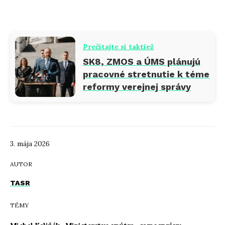
Prečítajte si taktiež
SK8, ZMOS a ÚMS plánujú
pracovné stretnutie k téme
reformy verejnej správy
3. mája 2026
AUTOR
TASR
TÉMY