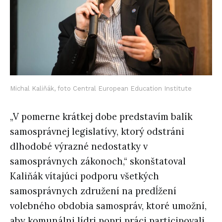
Michal Kaliňák, foto Central European Education Institute
„V pomerne krátkej dobe predstavím balík
samosprávnej legislatívy, ktorý odstráni
dlhodobé výrazné nedostatky v
samosprávnych zákonoch,“ skonštatoval
Kaliňák vítajúci podporu všetkých
samosprávnych združení na predĺžení
volebného obdobia samospráv, ktoré umožní,
aby komunálni lídri popri práci participovali