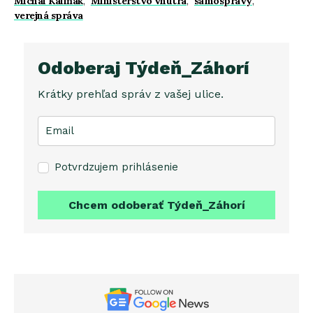
Michal Kaliňák
,
Ministerstvo vnútra
,
samosprávy
,
verejná správa
Odoberaj Týdeň_Záhorí
Krátky prehľad správ z vašej ulice.
Potvrdzujem prihlásenie
Chcem odoberať Týdeň_Záhorí