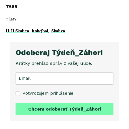
TASR
TÉMY
H+H Skalica
,
hokejbal
,
Skalica
Odoberaj Týdeň_Záhorí
Krátky prehľad správ z vašej ulice.
Potvrdzujem prihlásenie
Chcem odoberať Týdeň_Záhorí