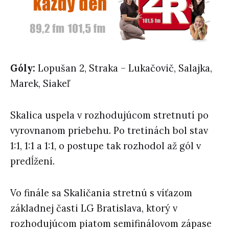
Góly:
Lopušan 2, Straka – Lukačovič, Salajka,
Marek, Siakeľ
Skalica uspela v rozhodujúcom stretnutí po
vyrovnanom priebehu. Po tretinách bol stav
1:1, 1:1 a 1:1, o postupe tak rozhodol až gól v
predĺžení.
Vo finále sa Skaličania stretnú s víťazom
základnej časti LG Bratislava, ktorý v
rozhodujúcom piatom semifinálovom zápase