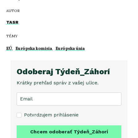
AUTOR
TASR
TÉMY
EÚ
,
Európska komisia
,
Európska únia
Odoberaj Týdeň_Záhorí
Krátky prehľad správ z vašej ulice.
Potvrdzujem prihlásenie
Chcem odoberať Týdeň_Záhorí