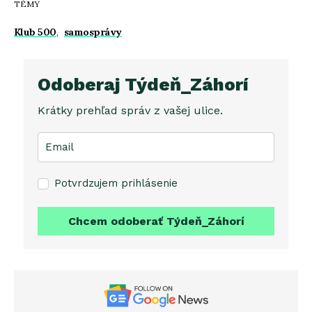
TÉMY
Klub 500
,
samosprávy
Odoberaj Týdeň_Záhorí
Krátky prehľad správ z vašej ulice.
Potvrdzujem prihlásenie
Chcem odoberať Týdeň_Záhorí