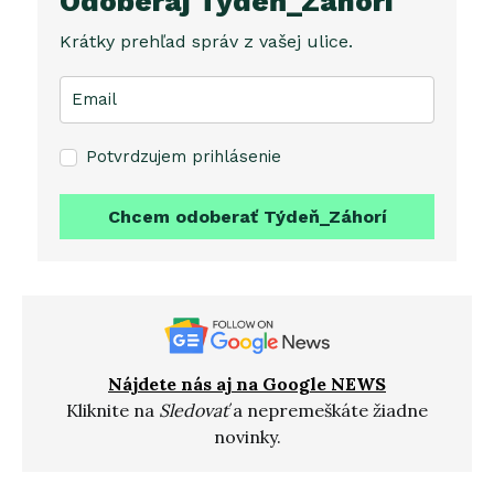
Odoberaj Týdeň_Záhorí
Krátky prehľad správ z vašej ulice.
Potvrdzujem prihlásenie
Chcem odoberať Týdeň_Záhorí
Nájdete nás aj na Google NEWS
Kliknite na
Sledovať
a nepremeškáte žiadne
novinky.