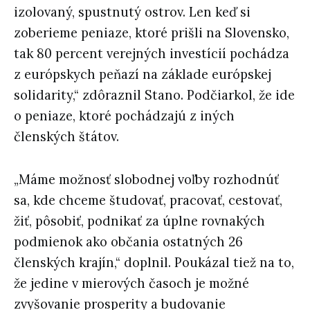
izolovaný, spustnutý ostrov. Len keď si
zoberieme peniaze, ktoré prišli na Slovensko,
tak 80 percent verejných investícií pochádza
z európskych peňazí na základe európskej
solidarity,“ zdôraznil Stano. Podčiarkol, že ide
o peniaze, ktoré pochádzajú z iných
členských štátov.
„Máme možnosť slobodnej voľby rozhodnúť
sa, kde chceme študovať, pracovať, cestovať,
žiť, pôsobiť, podnikať za úplne rovnakých
podmienok ako občania ostatných 26
členských krajín,“ doplnil. Poukázal tiež na to,
že jedine v mierových časoch je možné
zvyšovanie prosperity a budovanie