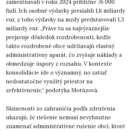
zamestnávali v roku 2024 približne 76 000
ľudí. Ich osobné výdavky presiahli 1,8 miliardy
eur, z toho výdavky na mzdy predstavovali 1,3
miliardy eur. „Práve tu sa najvýraznejšie
prejavuje dôsledok rozdrobenosti, keďže
takto rozdrobené obce udržiavajú vlastný
administratívny aparát, čo zvyšuje náklady a
obmedzuje úspory z rozsahu. V kontexte
konsolidácie ide o významný, no zatiaľ
nedostatočne využitý priestor na
zefektívnenie,“ podotýka Motúzová.
Skúsenosti zo zahraničia podľa združenia
ukazujú, že riešenie nemusí nevyhnutne
znamenať administratívne rušenie obcí, ktoré