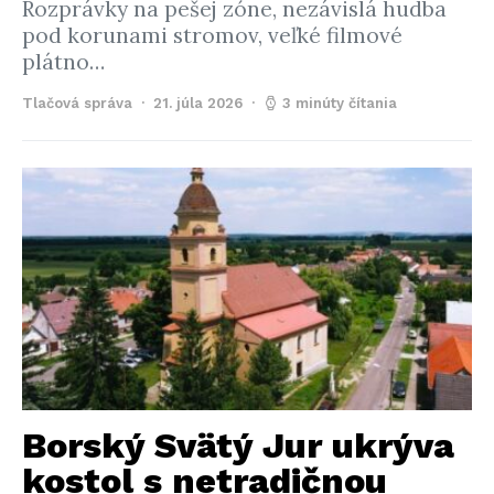
Rozprávky na pešej zóne, nezávislá hudba
pod korunami stromov, veľké filmové
plátno…
Tlačová správa
21. júla 2026
3 minúty čítania
Borský Svätý Jur ukrýva
kostol s netradičnou