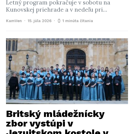
Letný program pokračuje v sobotu na
Kunovskej priehrade a v nedeľu pri…
KamVen
15. júla 2026
1 minúta čítania
Britský mládežnícky
zbor vystúpi v
Jezuitskom kostole v