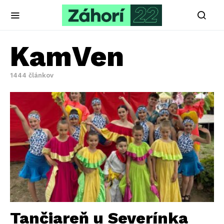
KamVen
1444 článkov
Tančiareň u Severínka