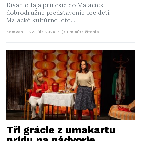
Divadlo Jaja prinesie do Malaciek
dobrodružné predstavenie pre deti.
Malacké kultúrne leto…
KamVen
22. júla 2026
1 minúta čítania
Tři grácie z umakartu
prídu na nádvorie