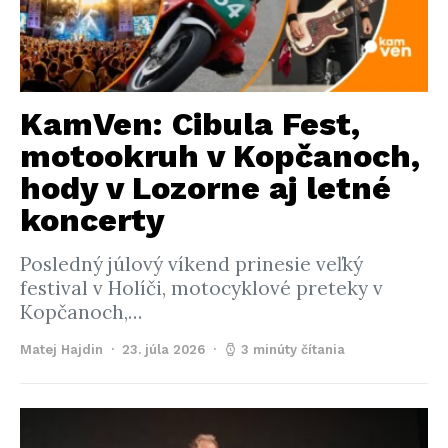
KamVen: Cibula Fest,
motookruh v Kopčanoch,
hody v Lozorne aj letné
koncerty
Posledný júlový víkend prinesie veľký
festival v Holíči, motocyklové preteky v
Kopčanoch,…
Matej Hajdin
23. júla 2026
3 minúty čítania