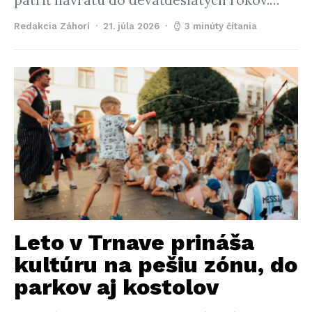
patriť návratu do deväťdesiatych rokov.…
Redakcia Záhorí
21. júla 2026
3 minúty čítania
Leto v Trnave prináša
kultúru na pešiu zónu, do
parkov aj kostolov