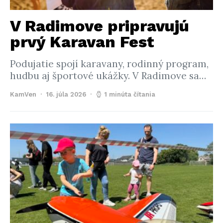
V Radimove pripravujú
prvý Karavan Fest
Podujatie spojí karavany, rodinný program,
hudbu aj športové ukážky. V Radimove sa…
KamVen
16. júla 2026
1 minúta čítania