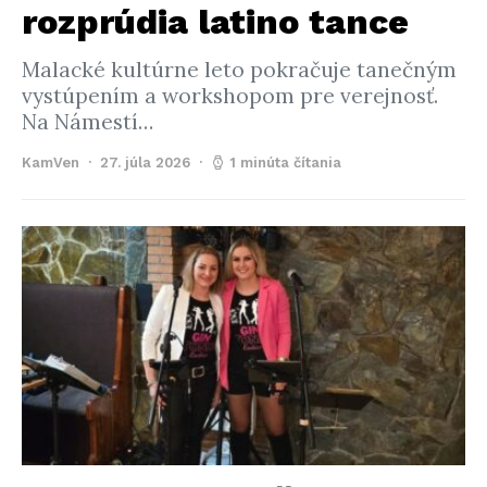
rozprúdia latino tance
Malacké kultúrne leto pokračuje tanečným
vystúpením a workshopom pre verejnosť.
Na Námestí…
KamVen
27. júla 2026
1 minúta čítania