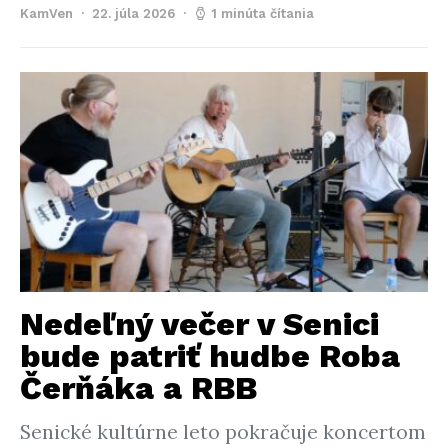
KamVen
22. júla 2026
1 minúta čítania
Nedeľný večer v Senici
bude patriť hudbe Roba
Čerňáka a RBB
Senické kultúrne leto pokračuje koncertom