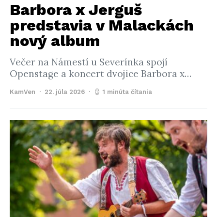
Barbora x Jerguš
predstavia v Malackách
nový album
Večer na Námestí u Severínka spojí
Openstage a koncert dvojice Barbora x…
KamVen
22. júla 2026
1 minúta čítania