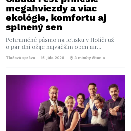
megahviezdy a viac
ekológie, komfortu aj
splnený sen
Pohraničné pásmo na letisku v Holíči už
o pár dní ožije najväčším open air…
Tlačová správa
15. júla 2026
3 minúty čítania