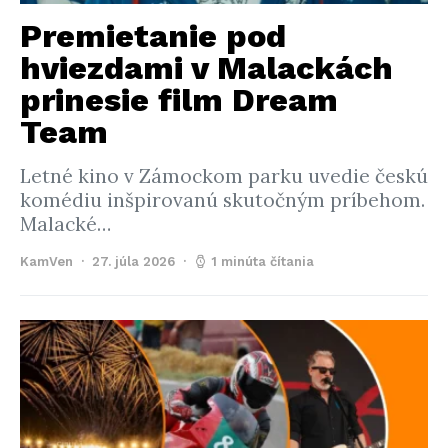
Premietanie pod
hviezdami v Malackách
prinesie film Dream
Team
Letné kino v Zámockom parku uvedie českú
komédiu inšpirovanú skutočným príbehom.
Malacké…
KamVen
27. júla 2026
1 minúta čítania