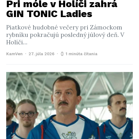
Pri móle v Holíči zahrá
GIN TONIC Ladies
Piatkové hudobné večery pri Zámockom
rybníku pokračujú posledný júlový deň. V
Holíči…
KamVen
27. júla 2026
1 minúta čítania