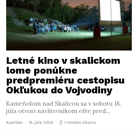
Letné kino v skalickom
lome ponúkne
predpremiéru cestopisu
Okľukou do Vojvodiny
Kameňolom nad Skalicou sa v sobotu 18.
júla otvorí návštevníkom ešte pred…
KamVen
15. júla 2026
1 minúta čítania