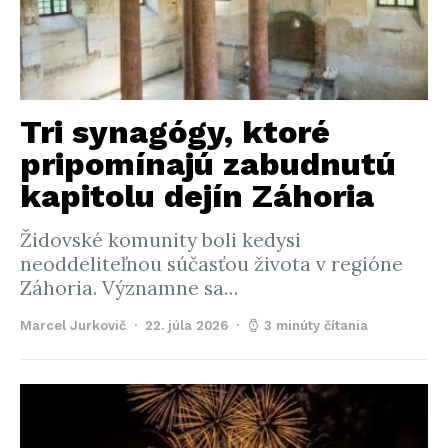
Tri synagógy, ktoré
pripomínajú zabudnutú
kapitolu dejín Záhoria
Židovské komunity boli kedysi
neoddeliteľnou súčasťou života v regióne
Záhoria. Významne sa…
Marcel Jurkovič
22. júla 2026
3 minúty čítania