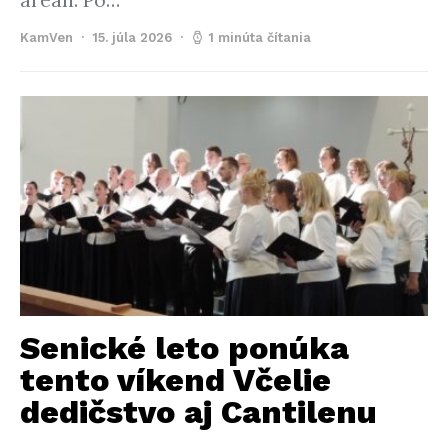
areáli. Po…
KamVen
15. júla 2026
1 minúta čítania
Senické leto ponúka
tento víkend Včelie
dedičstvo aj Cantilenu