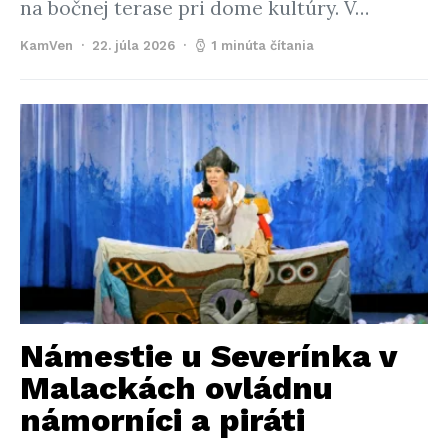
na bočnej terase pri dome kultúry. V…
KamVen
22. júla 2026
1 minúta čítania
Námestie u Severínka v
Malackách ovládnu
námorníci a piráti