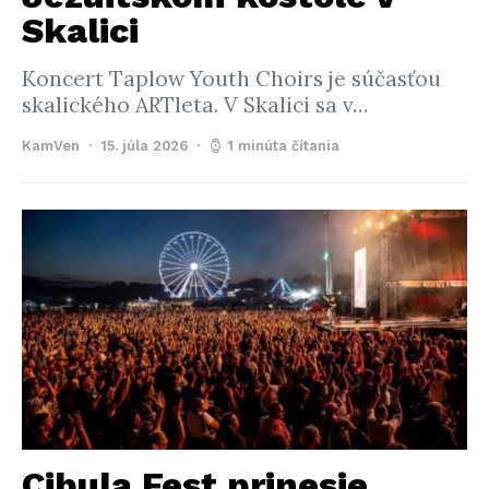
Skalici
Koncert Taplow Youth Choirs je súčasťou
skalického ARTleta. V Skalici sa v…
KamVen
15. júla 2026
1 minúta čítania
Cibula Fest prinesie