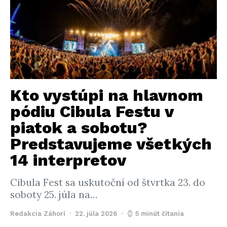
Kto vystúpi na hlavnom
pódiu Cibula Festu v
piatok a sobotu?
Predstavujeme všetkých
14 interpretov
Cibula Fest sa uskutoční od štvrtka 23. do
soboty 25. júla na…
Redakcia Záhorí
22. júla 2026
5 minút čítania