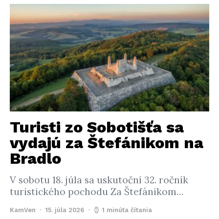
Turisti zo Sobotišťa sa
vydajú za Štefánikom na
Bradlo
V sobotu 18. júla sa uskutoční 32. ročník
turistického pochodu Za Štefánikom…
KamVen
15. júla 2026
1 minúta čítania