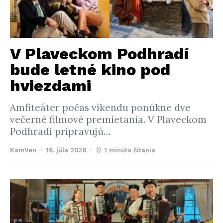
V Plaveckom Podhradí
bude letné kino pod
hviezdami
Amfiteáter počas víkendu ponúkne dve
večerné filmové premietania. V Plaveckom
Podhradí pripravujú…
KamVen
16. júla 2026
1 minúta čítania