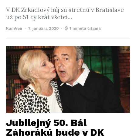
V DK Zrkadlový háj sa stretnú v Bratislave
už po 51-ty krát všetci…
KamVen
7. januára 2020
1 minúta čítania
Jubilejný 50. Bál
Záhorákú bude v DK