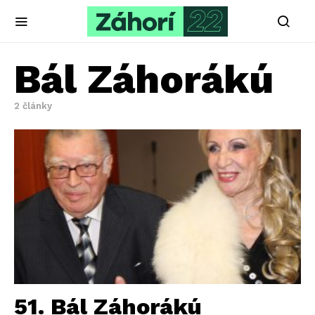
Bál Záhorákú
2 články
51. Bál Záhorákú