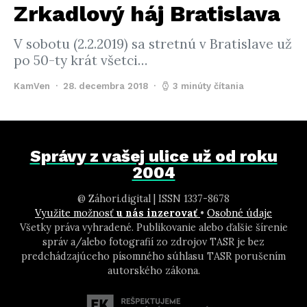
Zrkadlový háj Bratislava
V sobotu (2.2.2019) sa stretnú v Bratislave už
po 50-ty krát všetci…
KamVen
28. decembra 2018
3 minúty čítania
Správy z vašej ulice už od roku
2004
@ Záhori.digital | ISSN 1337-8678
Využite možnosť
u nás inzerovať
•
Osobné údaje
Všetky práva vyhradené. Publikovanie alebo ďalšie šírenie
správ a/alebo fotografií zo zdrojov TASR je bez
predchádzajúceho písomného súhlasu TASR porušením
autorského zákona.