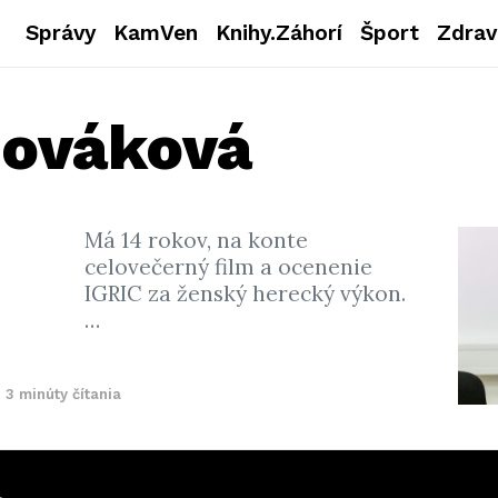
Správy
KamVen
Knihy.Záhorí
Šport
Zdrav
Nováková
Má 14 rokov, na konte
celovečerný film a ocenenie
IGRIC za ženský herecký výkon.
…
3 minúty čítania