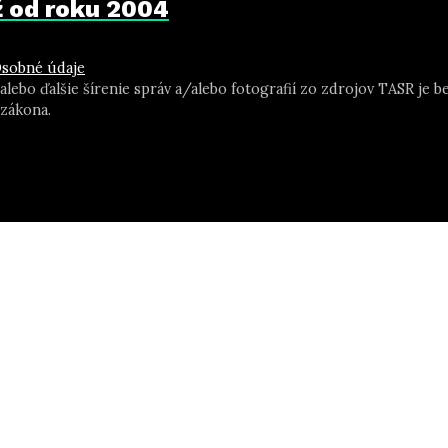
už od roku 2004
sobné údaje
 alebo ďalšie šírenie správ a/alebo fotografií zo zdrojov TASR j
zákona.