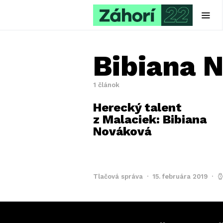
Bibiana 
1 článok
Herecký talent
z Malaciek: Bibiana
Nováková
Tlačová správa
15. februára 2019