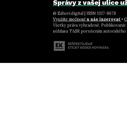
Správy z vašej ulice 
@ Záhori.digital | ISSN 1337-8678
Využite možnosť
u nás inzerovať
•
O
Všetky práva vyhradené. Publikovanie
súhlasu TASR porušením autorského 