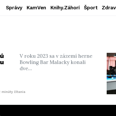
Správy
KamVen
Knihy.Záhorí
Šport
Zdrav
jú
V roku 2023 sa v zázemí herne
nu
Bowling Bar Malacky konali
dve…
2 minúty čítania