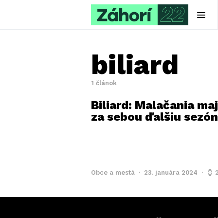
biliard
1 článok
Biliard: Malačania ma
za sebou ďalšiu sezó
Obce a mestá
23. januára 2024