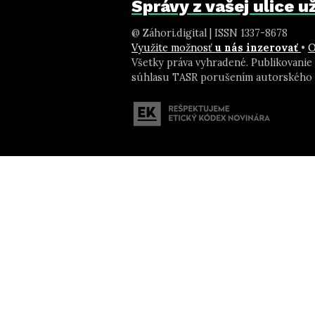
Správy z vašej ulice 
@ Záhori.digital | ISSN 1337-8678
Využite možnosť
u nás inzerovať
•
O
Všetky práva vyhradené. Publikovanie
súhlasu TASR porušením autorského 