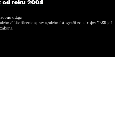
už od roku 2004
sobné údaje
 alebo ďalšie šírenie správ a/alebo fotografií zo zdrojov TASR j
zákona.