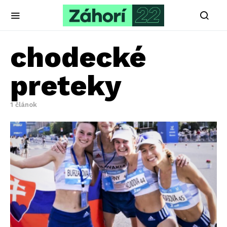
chodecké
preteky
1 článok