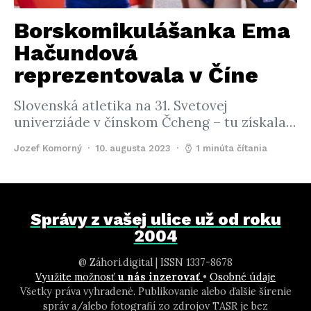
Borskomikulášanka Ema
Hačundová
reprezentovala v Číne
Slovenská atletika na 31. Svetovej
univerziáde v čínskom Čcheng – tu získala…
Jozef Komorný
10. augusta 2023
1 minúta čítania
Správy z vašej ulice už od roku
2004
@ Záhori.digital | ISSN 1337-8678
Využite možnosť
u nás inzerovať
•
Osobné údaje
Všetky práva vyhradené. Publikovanie alebo ďalšie šírenie
správ a/alebo fotografií zo zdrojov TASR je bez