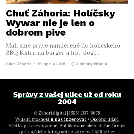
Chuť Záhoria: Holíčsky
Wywar nie je len o
dobrom pive
Mali sme práve namierené do holíčskeho
BBQ Bistra na burger a hot-dog,…
Chuť Záhoria
19. apríla 2019
3 minúty čítania
Správy z vašej ulice už od roku
2004
@ Záhori.digital | ISSN 1337-8678
Využite možnosť
u nás inzerovať
•
Osobné údaje
Všetky práva vyhradené. Publikovanie alebo ďalšie šírenie
správ a/alebo fotografií zo zdrojov TASR je bez