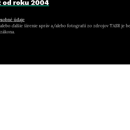
už od roku 2004
sobné údaje
 alebo ďalšie šírenie správ a/alebo fotografií zo zdrojov TASR j
zákona.