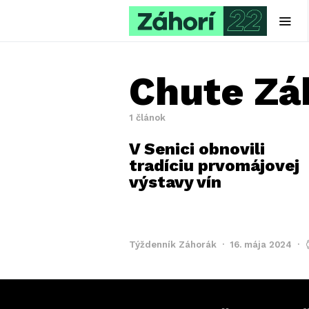
Chute Zá
1 článok
V Senici obnovili
tradíciu prvomájovej
výstavy vín
Týždenník Záhorák
16. mája 2024