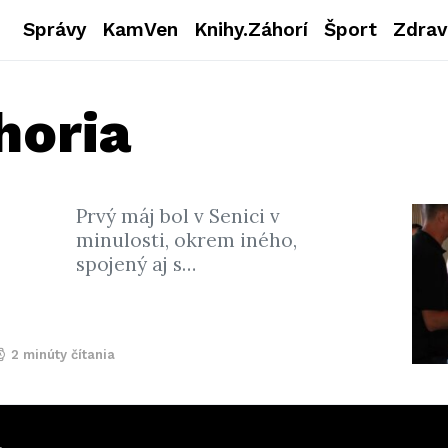
Správy
KamVen
Knihy.Záhorí
Šport
Zdrav
horia
Prvý máj bol v Senici v
minulosti, okrem iného,
spojený aj s…
2 minúty čítania