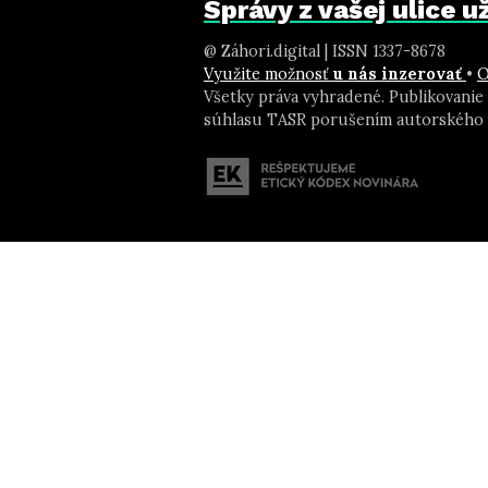
Správy z vašej ulice 
@ Záhori.digital | ISSN 1337-8678
Využite možnosť
u nás inzerovať
•
O
Všetky práva vyhradené. Publikovanie
súhlasu TASR porušením autorského 