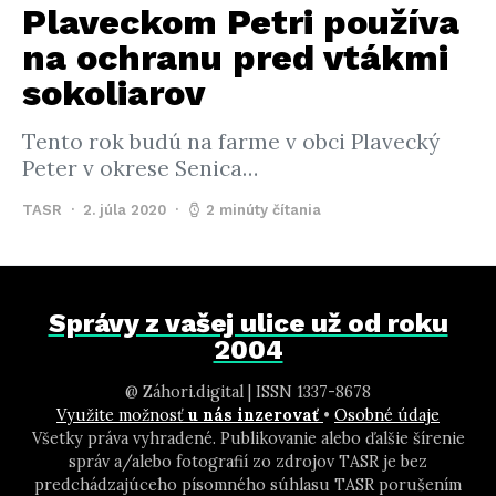
Plaveckom Petri používa
na ochranu pred vtákmi
sokoliarov
Tento rok budú na farme v obci Plavecký
Peter v okrese Senica…
TASR
2. júla 2020
2 minúty čítania
Správy z vašej ulice už od roku
2004
@ Záhori.digital | ISSN 1337-8678
Využite možnosť
u nás inzerovať
•
Osobné údaje
Všetky práva vyhradené. Publikovanie alebo ďalšie šírenie
správ a/alebo fotografií zo zdrojov TASR je bez
predchádzajúceho písomného súhlasu TASR porušením