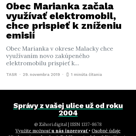
Obec Marianka začala
využívať elektromobil,
chce prispieť k zníženiu
emisií
Obec Marianka v okrese Malacky chce
využívaním novo zakúpeného
elektromobilu prispieť k…
TASR
29. novembra 2019
1 minúta čítania
Správy z vašej ulice už od roku
2004
@ Záhori.digital | ISSN 1337-8678
Využite možnosť
u nás inzerovať
•
Osobné údaje