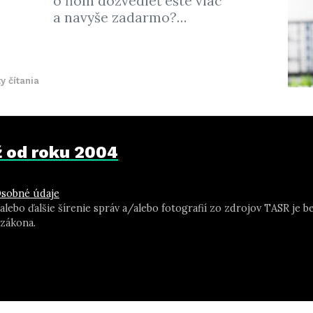
o ňom dozvedieť ešte viac
a navyše zadarmo?…
y čítania
už od roku 2004
sobné údaje
 alebo ďalšie šírenie správ a/alebo fotografií zo zdrojov TASR j
zákona.