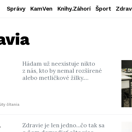
Správy
KamVen
Knihy.Záhorí
Šport
Zdrav
avia
Hádam už neexistuje nikto
,
z nás, kto by nemal rozšírené
alebo metličkové žilky.…
úty čítania
a
Zdravie je len jedno…čo tak sa