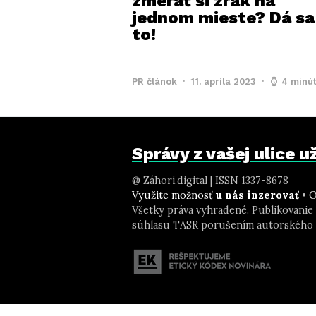
zmerať si zrak na
jednom mieste? Dá sa
to!
PR článok
11. apríla 2023
4 minút
Správy z vašej ulice 
@ Záhori.digital | ISSN 1337-8678
Využite možnosť
u nás inzerovať
•
O
Všetky práva vyhradené. Publikovanie
súhlasu TASR porušením autorského 