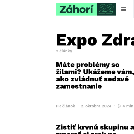
Expo Zdr
2 články
Máte problémy so
žilami? Ukážeme vám
ako zvládnuť sedavé
zamestnanie
PR článok
2. októbra 2024
4 min
Zistiť krvnú skupinu 