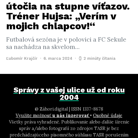
útočia na stupne víťazov.
Tréner Hujsa: „Verím v
mojich chlapcov!“
Futbalová sezóna je v polovici a FC Sekule
sa nachádza na skvelom…
Ľubomír Krajčír
6. marca 2024
2 minúty čítania
Správy z vašej ulice už od roku
2004
@ Záhori.digital | ISSN 1337-8678
Využite možnosť
u nás inzerovať
•
Osobné údaje
Všetky práva vyhradené. Publikovanie alebo ďalšie šírenie
správ a/alebo fotografií zo zdrojov TASR je bez
predchádzajúceho písomného súhlasu TASR porušením