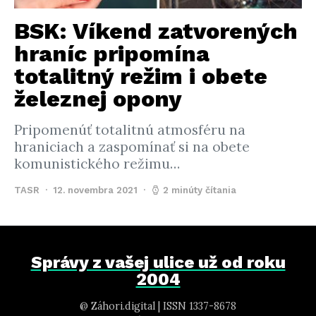
BSK: Víkend zatvorených
hraníc pripomína
totalitný režim i obete
železnej opony
Pripomenúť totalitnú atmosféru na
hraniciach a zaspomínať si na obete
komunistického režimu…
TASR
12. novembra 2021
2 minúty čítania
Správy z vašej ulice už od roku
2004
@ Záhori.digital | ISSN 1337-8678