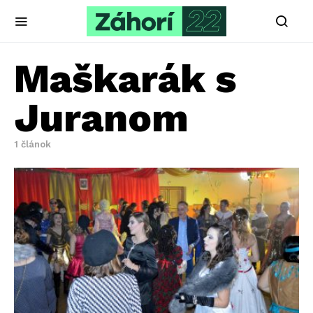
Maškarák s
Juranom
1 článok