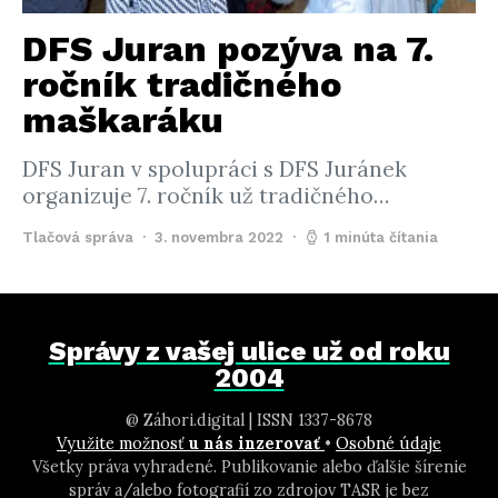
DFS Juran pozýva na 7.
ročník tradičného
maškaráku
DFS Juran v spolupráci s DFS Juránek
organizuje 7. ročník už tradičného…
Tlačová správa
3. novembra 2022
1 minúta čítania
Správy z vašej ulice už od roku
2004
@ Záhori.digital | ISSN 1337-8678
Využite možnosť
u nás inzerovať
•
Osobné údaje
Všetky práva vyhradené. Publikovanie alebo ďalšie šírenie
správ a/alebo fotografií zo zdrojov TASR je bez