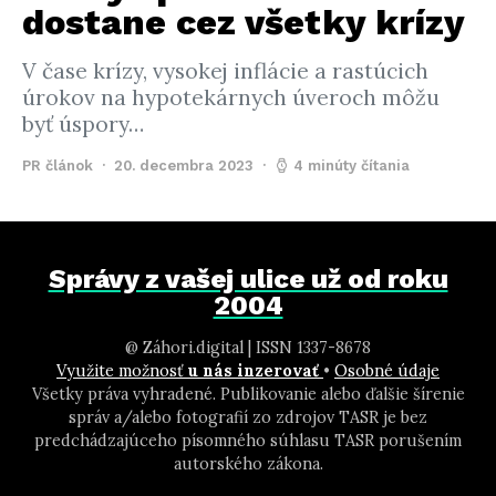
dostane cez všetky krízy
V čase krízy, vysokej inflácie a rastúcich
úrokov na hypotekárnych úveroch môžu
byť úspory…
PR článok
20. decembra 2023
4 minúty čítania
Správy z vašej ulice už od roku
2004
@ Záhori.digital | ISSN 1337-8678
Využite možnosť
u nás inzerovať
•
Osobné údaje
Všetky práva vyhradené. Publikovanie alebo ďalšie šírenie
správ a/alebo fotografií zo zdrojov TASR je bez
predchádzajúceho písomného súhlasu TASR porušením
autorského zákona.