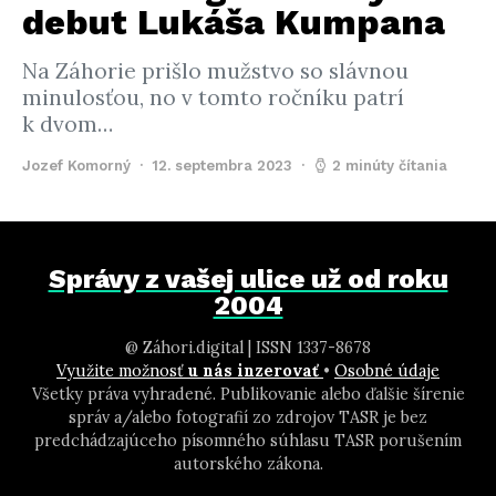
debut Lukáša Kumpana
Na Záhorie prišlo mužstvo so slávnou
minulosťou, no v tomto ročníku patrí
k dvom…
Jozef Komorný
12. septembra 2023
2 minúty čítania
Správy z vašej ulice už od roku
2004
@ Záhori.digital | ISSN 1337-8678
Využite možnosť
u nás inzerovať
•
Osobné údaje
Všetky práva vyhradené. Publikovanie alebo ďalšie šírenie
správ a/alebo fotografií zo zdrojov TASR je bez
predchádzajúceho písomného súhlasu TASR porušením
autorského zákona.