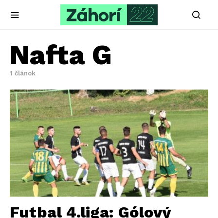
Nafta G
1 článok
Futbal 4.liga: Gólový