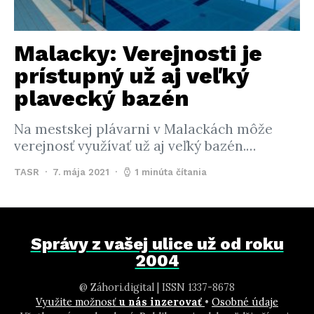
Malacky: Verejnosti je
prístupný už aj veľký
plavecký bazén
Na mestskej plávarni v Malackách môže
verejnosť využívať už aj veľký bazén.…
TASR
7. mája 2021
1 minúta čítania
Správy z vašej ulice už od roku
2004
@ Záhori.digital | ISSN 1337-8678
Využite možnosť
u nás inzerovať
•
Osobné údaje