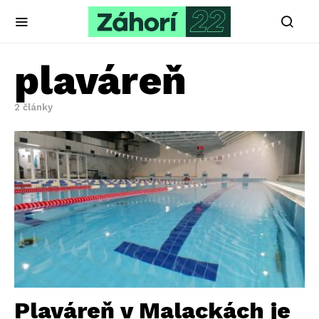
plaváreň
2 články
Plaváreň v Malackách je