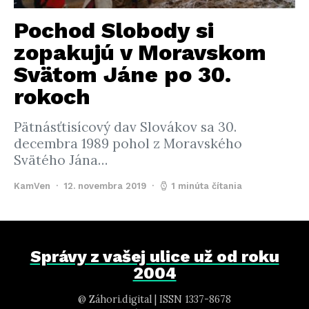
Pochod Slobody si
zopakujú v Moravskom
Svätom Jáne po 30.
rokoch
Pätnásťtisícový dav Slovákov sa 30.
decembra 1989 pohol z Moravského
Svätého Jána…
KamVen
12. novembra 2019
1 minúta čítania
Správy z vašej ulice už od roku
2004
@ Záhori.digital | ISSN 1337-8678