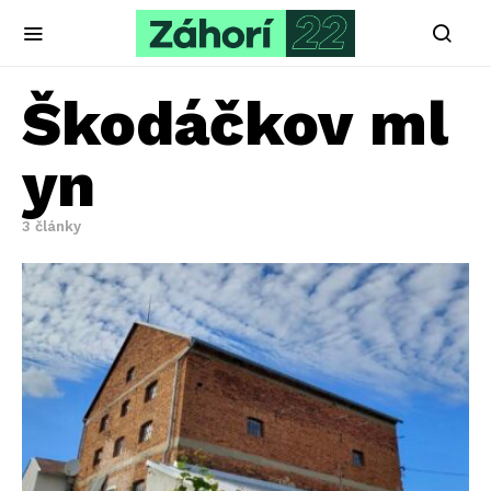
Škodáčkov ml
yn
3 články