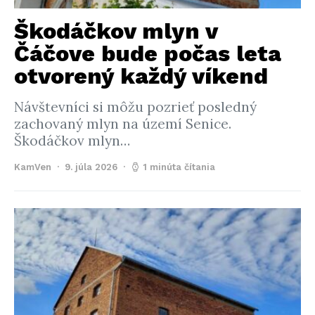
Škodáčkov mlyn v
Čáčove bude počas leta
otvorený každý víkend
Návštevníci si môžu pozrieť posledný
zachovaný mlyn na území Senice.
Škodáčkov mlyn…
KamVen
9. júla 2026
1 minúta čítania