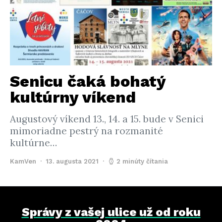
Senicu čaká bohatý
kultúrny víkend
Augustový víkend 13., 14. a 15. bude v Senici
mimoriadne pestrý na rozmanité
kultúrne…
KamVen
13. augusta 2021
2 minúty čítania
Správy z vašej ulice už od roku