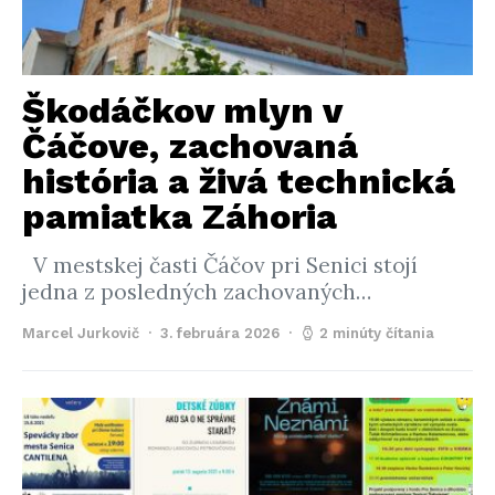
Škodáčkov mlyn v
Čáčove, zachovaná
história a živá technická
pamiatka Záhoria
V mestskej časti Čáčov pri Senici stojí
jedna z posledných zachovaných…
Marcel Jurkovič
3. februára 2026
2 minúty čítania