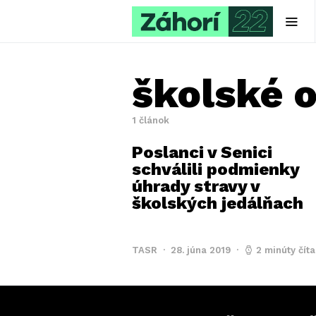
školské 
1 článok
Poslanci v Senici
schválili podmienky
úhrady stravy v
školských jedálňach
TASR
28. júna 2019
2 minúty číta