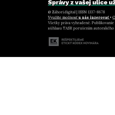
Správy z vašej ulice 
@ Záhori.digital | ISSN 1337-8678
Využite možnosť
u nás inzerovať
•
O
Všetky práva vyhradené. Publikovanie
súhlasu TASR porušením autorského 