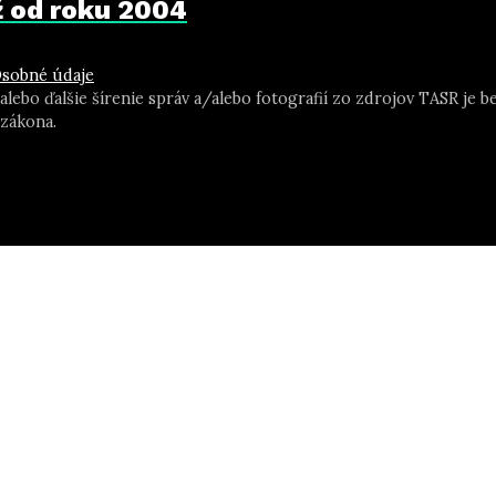
už od roku 2004
sobné údaje
 alebo ďalšie šírenie správ a/alebo fotografií zo zdrojov TASR j
zákona.