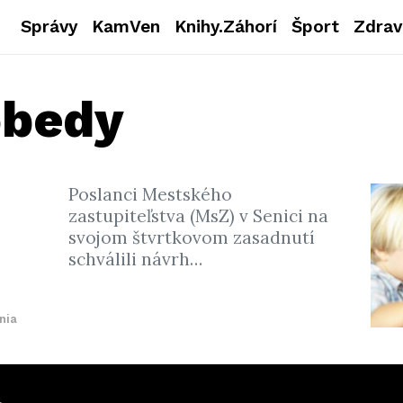
Správy
KamVen
Knihy.Záhorí
Šport
Zdrav
obedy
Poslanci Mestského
zastupiteľstva (MsZ) v Senici na
svojom štvrtkovom zasadnutí
schválili návrh…
nia