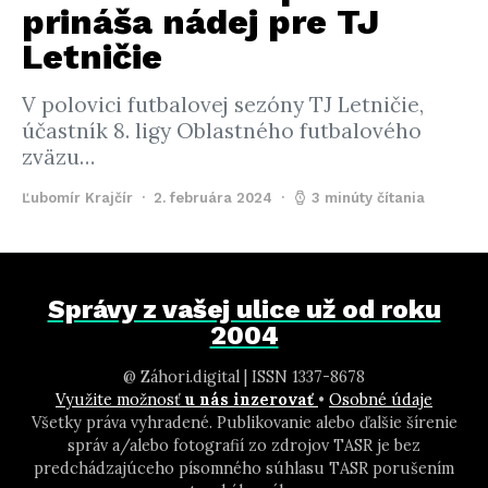
prináša nádej pre TJ
Letničie
V polovici futbalovej sezóny TJ Letničie,
účastník 8. ligy Oblastného futbalového
zväzu…
Ľubomír Krajčír
2. februára 2024
3 minúty čítania
Správy z vašej ulice už od roku
2004
@ Záhori.digital | ISSN 1337-8678
Využite možnosť
u nás inzerovať
•
Osobné údaje
Všetky práva vyhradené. Publikovanie alebo ďalšie šírenie
správ a/alebo fotografií zo zdrojov TASR je bez
predchádzajúceho písomného súhlasu TASR porušením