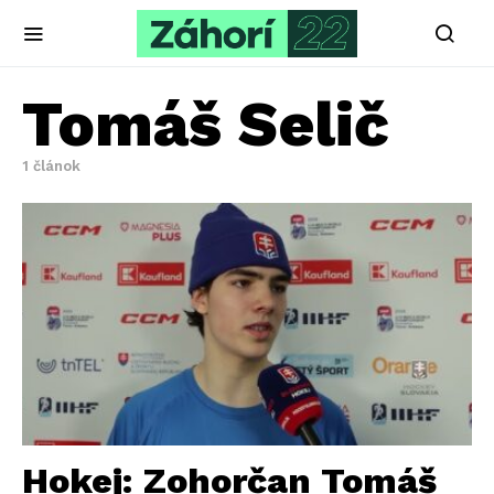
Tomáš Selič
1 článok
Hokej: Zohorčan Tomáš