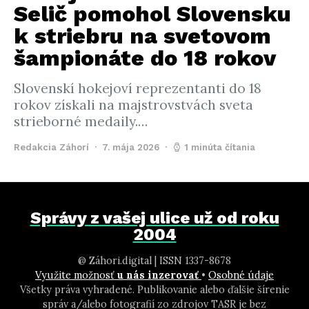
Selič pomohol Slovensku
k striebru na svetovom
šampionáte do 18 rokov
Slovenskí hokejoví reprezentanti do 18
rokov získali na majstrovstvách sveta
strieborné medaily.…
Redakcia Záhorí
7. mája 2026
1 minúta čítania
Správy z vašej ulice už od roku
2004
@ Záhori.digital | ISSN 1337-8678
Využite možnosť
u nás inzerovať
•
Osobné údaje
Všetky práva vyhradené. Publikovanie alebo ďalšie šírenie
správ a/alebo fotografií zo zdrojov TASR je bez