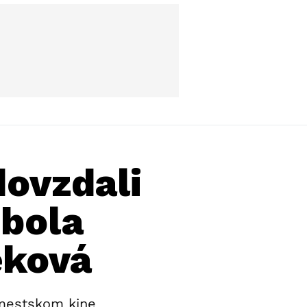
ovzdali
 bola
eková
 mestskom kine