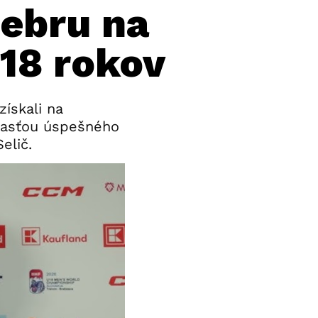
iebru na
18 rokov
získali na
účasťou úspešného
elič.