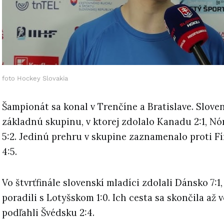
foto Hockey Slovakia
Šampionát sa konal v Trenčíne a Bratislave. Slove
základnú skupinu, v ktorej zdolalo Kanadu 2:1, Nó
5:2. Jedinú prehru v skupine zaznamenalo proti F
4:5.
Vo štvrťfinále slovenskí mladíci zdolali Dánsko 7:1,
poradili s Lotyšskom 1:0. Ich cesta sa skončila až v
podľahli Švédsku 2:4.