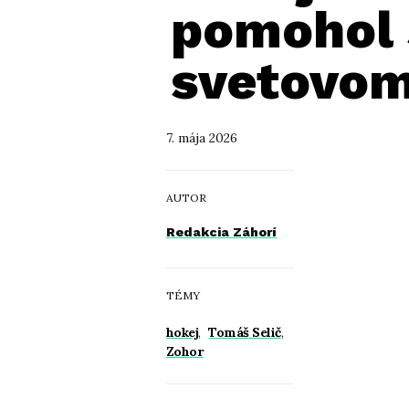
pomohol 
svetovom
7. mája 2026
AUTOR
Redakcia Záhorí
TÉMY
hokej
,
Tomáš Selič
,
Zohor