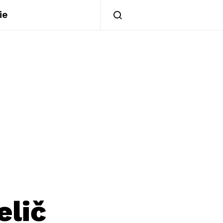
ie
elič