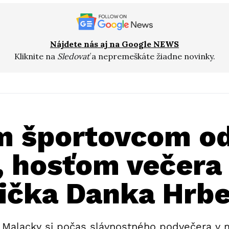
Nájdete nás aj na Google NEWS
Kliknite na
Sledovať
a nepremeškáte žiadne novinky.
 športovcom od
, hosťom večera
ička Danka Hrb
Malacky si počas slávnostného podvečera v