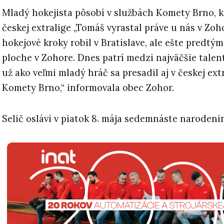
Mladý hokejista pôsobí v službách Komety Brno, kd
českej extralige „Tomáš vyrastal práve u nás v Zoh
hokejové kroky robil v Bratislave, ale ešte predtým
ploche v Zohore. Dnes patrí medzi najväčšie talent
už ako veľmi mladý hráč sa presadil aj v českej ext
Komety Brno,“ informovala obec Zohor.
Selič oslávi v piatok 8. mája sedemnáste narodeni