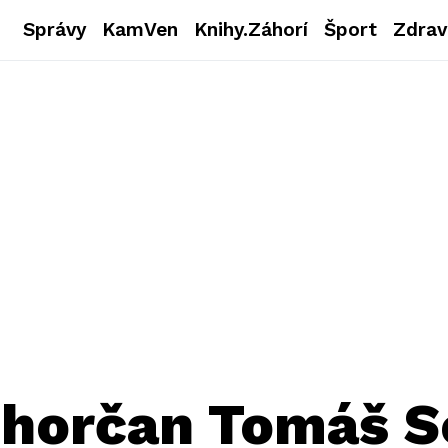
Správy
KamVen
Knihy.Záhorí
Šport
Zdrav
ohorčan Tomáš S