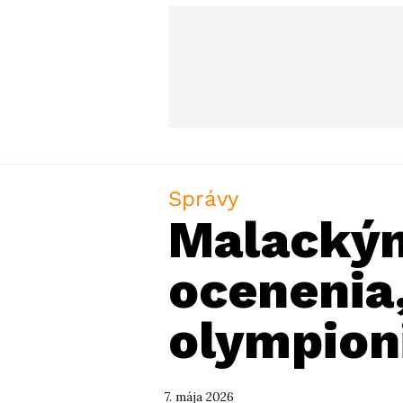
Správy
Malackým
ocenenia
olympion
7. mája 2026