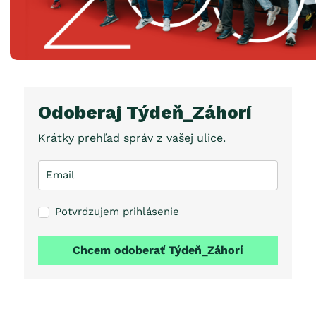
Odoberaj Týdeň_Záhorí
Krátky prehľad správ z vašej ulice.
Potvrdzujem prihlásenie
Chcem odoberať Týdeň_Záhorí