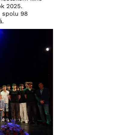
ok 2025.
, spolu 98
á.