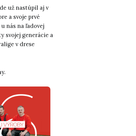
e už nastúpil aj v
ore a svoje prvé
 u nás na ľadovej
y svojej generácie a
ralige v drese
ny.