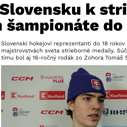
Slovensku k str
 šampionáte do 
Slovenskí hokejoví reprezentanti do 18 rokov 
majstrovstvách sveta strieborné medaily. S
tímu bol aj 16-ročný rodák zo Zohora Tomáš S