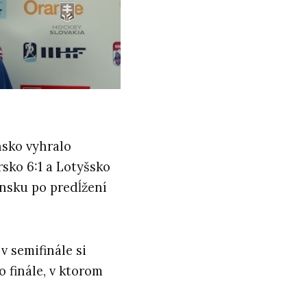
nsko vyhralo
rsko 6:1 a Lotyšsko
ínsku po predĺžení
 v semifinále si
o finále, v ktorom