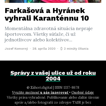
Farkašová a Hyránek
vyhrali Karanténnu 10
Momentálna zdravotná situácia nepraje
športovcom. Všetky súťaže, či už
jednotlivcov alebo kolektívov…
Jozef Komorný
28. apríla 2020
2 minúty čítania
Správy z vašej ulice už od roku
2004
@ Záhori.digital | ISSN 1337-8678
Využite možnosť
u nás inzerovať
•
Osobné údaje
Všetky práva vyhradené. Publikovanie alebo ďalšie šírenie
správ a/alebo fotografií zo zdrojov TASR je bez