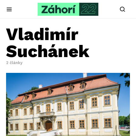
Vladimír
Suchánek
2 články