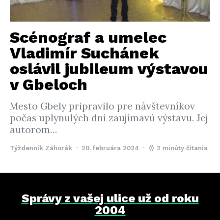
Scénograf a umelec
Vladimír Suchánek
oslávil jubileum výstavou
v Gbeloch
Mesto Gbely pripravilo pre návštevníkov
počas uplynulých dní zaujímavú výstavu. Jej
autorom…
Týždenník Záhorák
20. februára 2024
2 minúty čítania
Správy z vašej ulice už od roku
2004