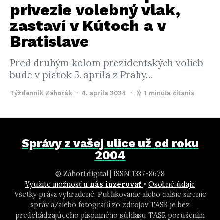
privezie volebný vlak,
zastaví v Kútoch a v
Bratislave
Pred druhým kolom prezidentských volieb
bude v piatok 5. apríla z Prahy…
Týždenník Záhorák
4. apríla 2024
1 minúta čítania
Správy z vašej ulice už od roku
2004
@ Záhori.digital | ISSN 1337-8678
Využite možnosť
u nás inzerovať
•
Osobné údaje
Všetky práva vyhradené. Publikovanie alebo ďalšie šírenie
správ a/alebo fotografií zo zdrojov TASR je bez
predchádzajúceho písomného súhlasu TASR porušením