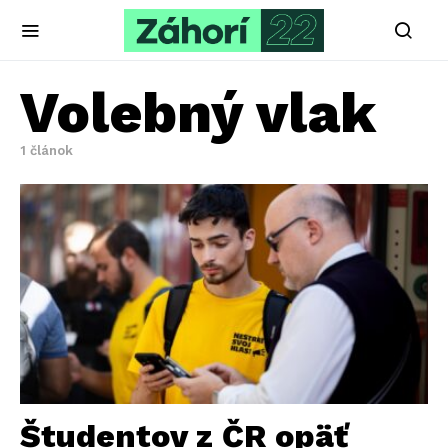
Volebný vlak
1 článok
Študentov z ČR opäť