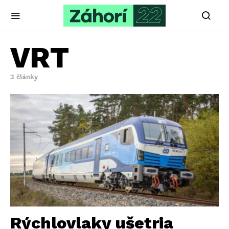
VRT
3 články
Rýchlovlaky ušetria