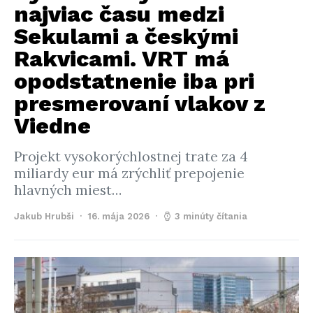
najviac času medzi
Sekulami a českými
Rakvicami. VRT má
opodstatnenie iba pri
presmerovaní vlakov z
Viedne
Projekt vysokorýchlostnej trate za 4
miliardy eur má zrýchliť prepojenie
hlavných miest…
Jakub Hrubši
16. mája 2026
3 minúty čítania