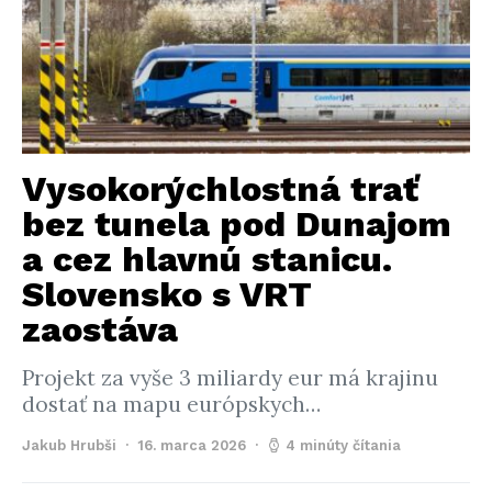
Vysokorýchlostná trať
bez tunela pod Dunajom
a cez hlavnú stanicu.
Slovensko s VRT
zaostáva
Projekt za vyše 3 miliardy eur má krajinu
dostať na mapu európskych…
Jakub Hrubši
16. marca 2026
4 minúty čítania