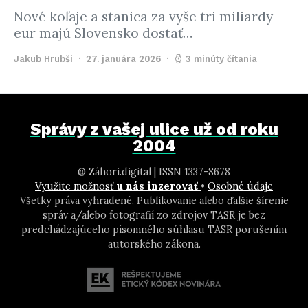
Nové koľaje a stanica za vyše tri miliardy
eur majú Slovensko dostať…
Jakub Hrubši
27. januára 2026
3 minúty čítania
Správy z vašej ulice už od roku
2004
@ Záhori.digital | ISSN 1337-8678
Využite možnosť
u nás inzerovať
•
Osobné údaje
Všetky práva vyhradené. Publikovanie alebo ďalšie šírenie
správ a/alebo fotografií zo zdrojov TASR je bez
predchádzajúceho písomného súhlasu TASR porušením
autorského zákona.